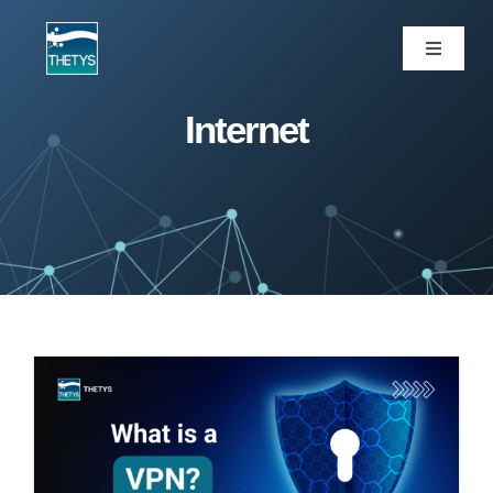
Skip
to
Toggle
Navigati
content
ပင်မစာမျက်နှာ
Internet
ဝန်ဆောင်မှုများ
ကျွန်ုပ်တို့ပရောဂျက်များ
ထုတ်ကုန်များ
ဆောင်းပါး
ကျွန်ုပ်တို့အကြောင်း