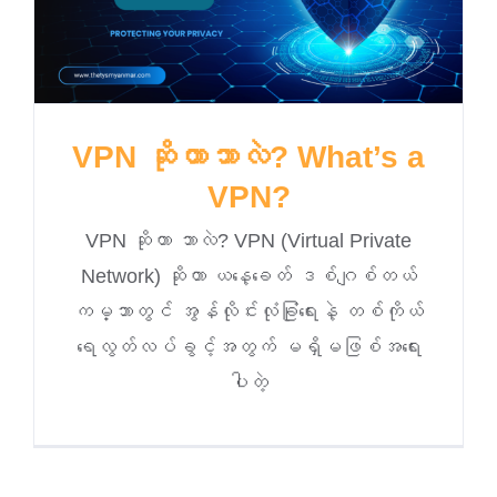
ဈေးနှုန်းစုံစမ်းရန်
ဆက်သွယ်ရန်
VPN ဆိုတာဘာလဲ? What’s a
VPN?
VPN ဆိုတာ ဘာလဲ? VPN (Virtual Private
Network) ဆိုတာ ယနေ့ခေတ် ဒစ်ဂျစ်တယ်
ကမ္ဘာတွင် အွန်လိုင်းလုံခြုံရေးနဲ့ တစ်ကိုယ်
ရေလွတ်လပ်ခွင့်အတွက် မရှိမဖြစ်အရေး
ပါတဲ့