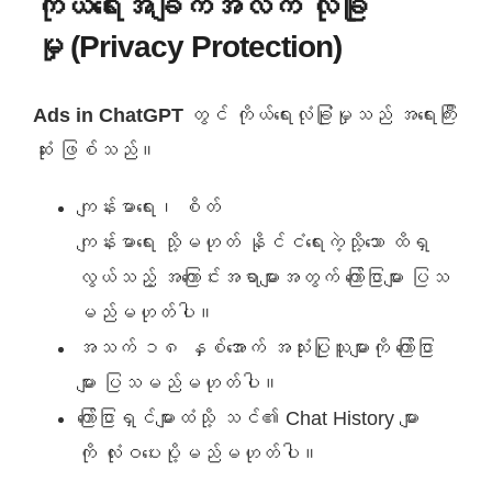
ကိုယ်ရေးအချက်အလက် လုံခြုံ
မှု (Privacy Protection)
Ads in ChatGPT
တွင် ကိုယ်ရေးလုံခြုံမှုသည် အရေးကြီး
ဆုံး ဖြစ်သည်။
ကျန်းမာရေး၊ စိတ်
ကျန်းမာရေး သို့မဟုတ် နိုင်ငံရေးကဲ့သို့သော ထိရှ
လွယ်သည့် အကြောင်းအရာများအတွက် ကြော်ငြာများ ပြသ
မည်မဟုတ်ပါ။
အသက် ၁၈ နှစ်အောက် အသုံးပြုသူများကို ကြော်ငြာ
များ ပြသမည်မဟုတ်ပါ။
ကြော်ငြာရှင်များထံသို့ သင်၏ Chat History များ
ကို လုံးဝပေးပို့မည်မဟုတ်ပါ။