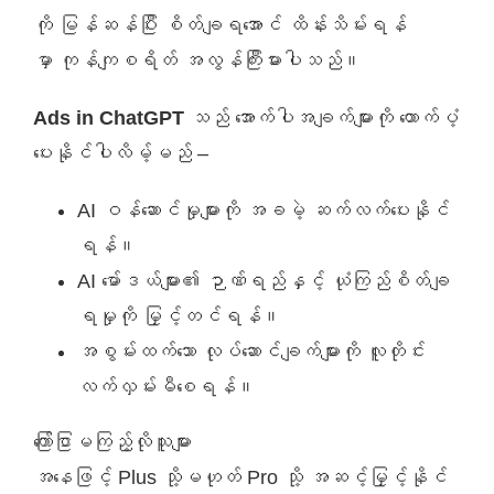
ကို မြန်ဆန်ပြီး စိတ်ချရအောင် ထိန်းသိမ်းရန်
မှာ ကုန်ကျစရိတ် အလွန်ကြီးမားပါသည်။
Ads in ChatGPT
သည် အောက်ပါအချက်များကို ထောက်ပံ့
ပေးနိုင်ပါလိမ့်မည် –
AI ဝန်ဆောင်မှုများကို အခမဲ့ ဆက်လက်ပေးနိုင်
ရန်။
AI မော်ဒယ်များ၏ ဉာဏ်ရည်နှင့် ယုံကြည်စိတ်ချ
ရမှုကို မြှင့်တင်ရန်။
အစွမ်းထက်သော လုပ်ဆောင်ချက်များကို လူတိုင်း
လက်လှမ်းမီစေရန်။
ကြော်ငြာမကြည့်လိုသူများ
အနေဖြင့် Plus သို့မဟုတ် Pro သို့ အဆင့်မြှင့်နိုင်