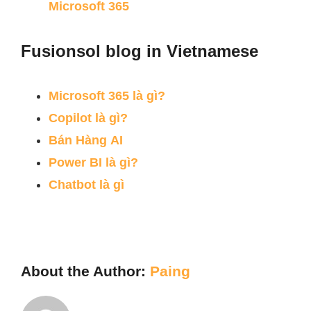
Microsoft 365
Fusionsol blog in Vietnamese
Microsoft 365
là
gì
?
Copilot
là
gì
?
Bán
Hàng
AI
Power BI
là
gì
?
Chatbot
là
gì
About the Author:
Paing