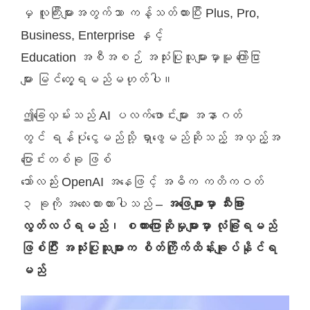
မှ လူကြီးများအတွက်သာ ကန့်သတ်ထားပြီး Plus, Pro,
ဈေးနှုန်းစုံစမ်းရန်
Business, Enterprise နှင့်
Education အစီအစဉ် အသုံးပြုသူများမှာမူ ကြော်ငြာ
ဆက်သွယ်ရန်
များ မြင်တွေ့ရမည်မဟုတ်ပါ။
ဤခြေလှမ်းသည် AI ပလက်ဖောင်းများ အနာဂတ်
တွင် ရန်ပုံငွေမည်သို့ ရှာဖွေမည်ဆိုသည့် အလှည့်အ
ပြောင်းတစ်ခု ဖြစ်
သော်လည်း OpenAI အနေဖြင့် အဓိက ကတိကဝတ်
၃ ခုကို အလေးထားထားပါသည် –
အဖြေများမှာ သီးခြား
လွတ်လပ်ရမည်၊ စကားပြောဆိုမှုများမှာ လုံခြုံရမည်
ဖြစ်ပြီး အသုံးပြုသူများက စိတ်ကြိုက်ထိန်းချုပ်နိုင်ရ
မည်