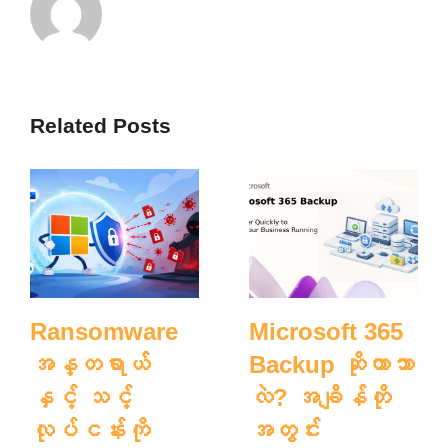
Related Posts
Ransomware
Microsoft 365
အန္တရာယ်
Backup ဆိုတာဘာ
နှင့် သင့်
လဲ? အချိန်တို
လုပ်ငန်းကို
အတွင်း