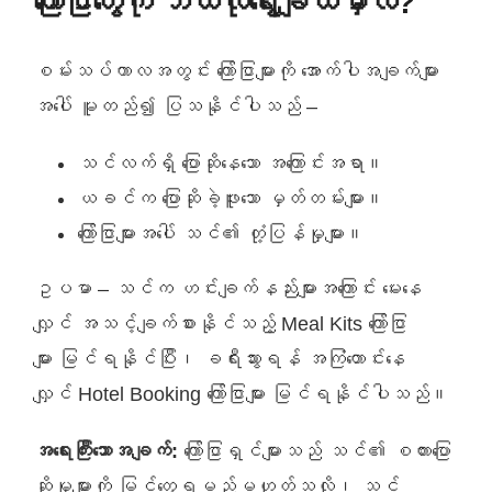
ကြော်ငြာတွေကို ဘယ်လိုရွေးချယ်မှာလဲ?
စမ်းသပ်ကာလအတွင်း ကြော်ငြာများကို အောက်ပါအချက်များ
အပေါ် မူတည်၍ ပြသနိုင်ပါသည် –
သင်လက်ရှိ ပြောဆိုနေသော အကြောင်းအရာ။
ယခင်က ပြောဆိုခဲ့ဖူးသော မှတ်တမ်းများ။
ကြော်ငြာများအပေါ် သင်၏ တုံ့ပြန်မှုများ။
ဥပမာ – သင်က ဟင်းချက်နည်းများအကြောင်း မေးနေ
လျှင် အသင့်ချက်စားနိုင်သည့် Meal Kits ကြော်ငြာ
များ မြင်ရနိုင်ပြီး၊ ခရီးသွားရန် အကြံတောင်းနေ
လျှင် Hotel Booking ကြော်ငြာများ မြင်ရနိုင်ပါသည်။
အရေးကြီးသောအချက်:
ကြော်ငြာရှင်များသည် သင်၏ စကားပြော
ဆိုမှုများကို မြင်တွေ့ရမည်မဟုတ်သလို၊ သင့်