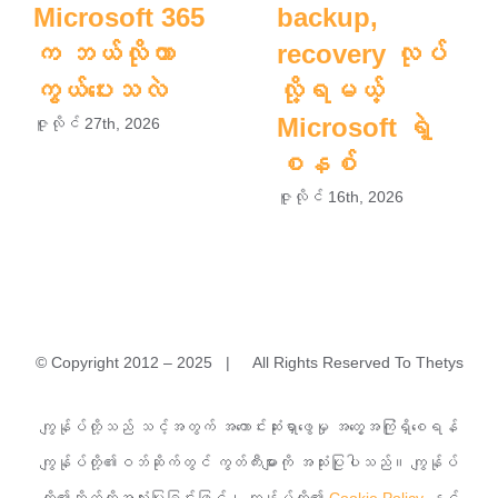
Microsoft 365
backup,
က ဘယ်လိုကာ
recovery လုပ်
ကွယ်ပေးသလဲ
လို့ရမယ့်
Microsoft ရဲ့
ဇူလိုင် 27th, 2026
စနစ်
ဇူလိုင် 16th, 2026
© Copyright 2012 – 2025 | All Rights Reserved To Thetys
အမှတ်(၁)A၊ မြခွာညို (၃)လမ်း၊ ယုဇနမြခွာညိုအိမ်ရာ၊ သာကေ
ကျွန်ုပ်တို့သည် သင့်အတွက် အကောင်းဆုံးရှာဖွေမှု အတွေ့အကြုံရှိစေရန်
တမြို့နယ်၊ ရန်ကုန်မြို့။
ကျွန်ုပ်တို့၏ဝဘ်ဆိုက်တွင် ကွတ်ကီးများကို အသုံးပြုပါသည်။ ကျွန်ုပ်