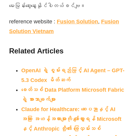
မေးမြန်းဆွေးနွေးနိုင်ပါတယ်ခင်ဗျ။
reference website :
Fusion Solution
,
Fusion
Solution Vietnam
Related Articles
OpenAI ရဲ့ စွမ်းရည်မြင့် AI Agent – GPT-
5.3 Codex မိတ်ဆက်
ခေတ်သစ် Data Platform Microsoft Fabric
ရဲ့ အားသာချက်များ
Claude for Healthcare: ဆေးပညာနှင့် AI
အကြား အဟန့်အတားများကို ကျော်လွှားရန် Microsoft
နှင့် Anthropic တို့၏ ခြေလှမ်းသစ်