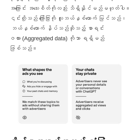
အကြောင်း အသေးစိတ်ကိုလည်း သိရှိနိုင်မည်မဟုတ်ပါ။
၎င်းတို့သည် ကြော်ငြာကို လူဘယ်နှစ်ယောက် မြင်သည်၊
ဘယ်နှစ်ယောက် နှိပ်သည်ဆိုသည့် စာရင်း
ဇယား (Aggregated data) ကိုသာ ရရှိမည်
ဖြစ်သည်။