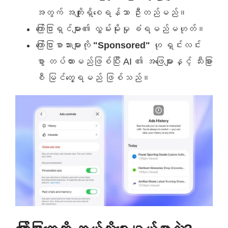
အတွက် အကျိုးရှိစေရန်သာ ဦးတည်မည်။
ကြော်ငြာရှင်များ၏ လွှမ်းမိုးမှု ခံရမည်မဟုတ်။
ကြော်ငြာစာသားများကို
"Sponsored"
ဟု ရှင်းလင်း
စွာ တပ်ထားမည်ဖြစ်ပြီး AI ၏ အဖြေများနှင့် သီးခြား
စီ မြင်တွေ့ရမည် ဖြစ်သည်။