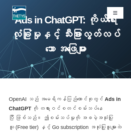
Skip
to
Toggle
Ads in ChatGPT: ကိုယ်ရေး
Navigati
content
ပင်မစာမျက်နှာ
လုံခြုံမှုနှင့် သီးခြားလွတ်လပ်
သော အဖြေများ
ဝန်ဆောင်မှုများ
ကျွန်ုပ်တို့ပရောဂျက်များ
ထုတ်ကုန်များ
OpenAI သည် အမေရိကန်ပြည်ထောင်စုတွင်
Ads in
ဆောင်းပါး
ChatGPT
ကို တရားဝင်စတင်စမ်းသပ်နေ
ပြီ ဖြစ်သည်။ ဤစမ်းသပ်မှုကို အခမဲ့အသုံးပြု
ကျွန်ုပ်တို့အကြောင်း
သူ (Free tier) နှင့် Go subscription အသုံးပြုသူများထဲ