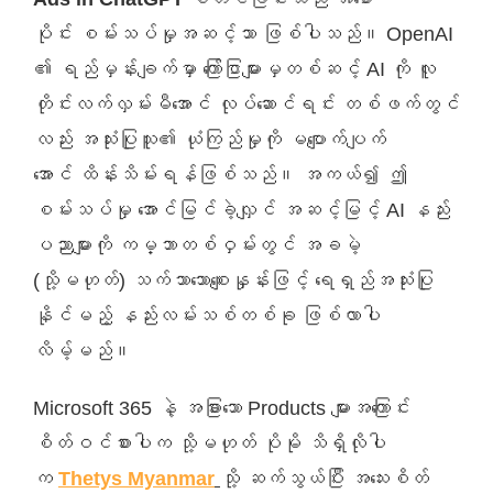
ပိုင်း စမ်းသပ်မှုအဆင့်သာ ဖြစ်ပါသည်။ OpenAI
၏ ရည်မှန်းချက်မှာ ကြော်ငြာများမှတစ်ဆင့် AI ကို လူ
တိုင်းလက်လှမ်းမီအောင် လုပ်ဆောင်ရင်း တစ်ဖက်တွင်
လည်း အသုံးပြုသူ၏ ယုံကြည်မှုကို မပျောက်ပျက်
အောင် ထိန်းသိမ်းရန်ဖြစ်သည်။ အကယ်၍ ဤ
စမ်းသပ်မှု အောင်မြင်ခဲ့လျှင် အဆင့်မြင့် AI နည်း
ပညာများကို ကမ္ဘာတစ်ဝှမ်းတွင် အခမဲ့
(သို့မဟုတ်) သက်သာသောစျေးနှုန်းဖြင့် ရေရှည်အသုံးပြု
နိုင်မည့် နည်းလမ်းသစ်တစ်ခု ဖြစ်လာပါ
လိမ့်မည်။
Microsoft 365 နဲ့ အခြားသော Products များအကြောင်း
စိတ်ဝင်စားပါက သို့မဟုတ် ပိုမို သိရှိလိုပါ
က
Thetys Myanmar
သို့ ဆက်သွယ်ပြီး အသေးစိတ်