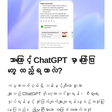
ဘာကြောင့် ChatGPT မှာ ကြော်ငြာ
တွေ ထည့်ရတာလဲ?
ကမ္ဘာတစ်ဝှမ်းရှိ သန်းနှင့်ချီသော လူသား
များသည် ChatGPT ကို လေ့လာသင်ယူရန်၊ စီးပွားရေး
လုပ်ရန်နှင့် ဆုံးဖြတ်ချက်များချရန် နေ့စဉ်အသုံးပြု
နေကြသည်။ ဤမျှကြီးမားသော အခြေခံအဆောက်အအုံ