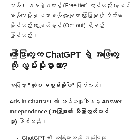
သလို၊ အခမဲ့အဆင့် (Free tier) တွင်လည်း နေ့စဉ်
စာတိုပေးပို့မှု ပမာဏကို လျှော့ချကာ ကြော်ငြာများကို ပိတ်ထား
နိုင်သည့် ရွေးချယ်ခွင့် (Opt-out) ရှိမည်
ဖြစ်သည်။
ကြော်ငြာတွေက ChatGPT ရဲ့ အဖြေတွေ
ကို လွှမ်းမိုးမှာလား?
အဖြေမှာ
"လုံးဝ မလွှမ်းမိုးပါ"
ဖြစ်သည်။
Ads in ChatGPT
၏ အဓိကမူဝါဒမှာ
Answer
Independence (အဖြေများ၏ သီးခြားလွတ်လပ်
မှု)
ဖြစ်သည်။
ChatGPT ၏ အဖြေများသည် အသုံးပြုသူ