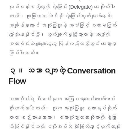
လုပ်ငန်းစဉ်တွေကို လွှဲပြောင်း (Delegate) ပေးလိုက်ပါ
တယ်။ ထူးခြားတာက အဲဒီလို လွှဲပြောင်းတွက်ချက်နေတဲ့
အချိန်မှာတောင် အသုံးပြုသူနဲ့ အသံဖြင့် စကားမပြတ်
ပြောဆိုနေနိုင်ပြီး၊ တွက်ချက်မှုပြီးသွားတာနဲ့ အဖြေကို
စကားဝိုင်းထဲ ချောချောမွေ့မွေ့ ပြန်လည်ထည့်သွင်း ပေးသွားမှာ
ဖြစ်ပါတယ်။
၃။ သဘာဝကျတဲ့ Conversation
Flow
စကားဝိုင်းရဲ့ စီးဆင်းမှုက အံ့ဩစရာကောင်းလောက်အောင်
တိုးတက်လာပါတယ်။ သူက အသုံးပြုသူ စကားရပ်လိုက်
တာဟာ စဉ်းစားနေတာလား၊ စကားဆုံးသွားတာလားဆိုတာကို ခွဲခြား
သိမြင်နိုင်သလို မလိုအပ်ဘဲ ကြားဖြတ်နှောင့်ယှက်တာမျိုး