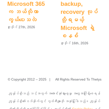
Microsoft 365
backup,
က ဘယ်လိုကာ
recovery လုပ်
ကွယ်ပေးသလဲ
လို့ရမယ့်
Microsoft ရဲ့
ဇူလိုင် 27th, 2026
စနစ်
ဇူလိုင် 16th, 2026
© Copyright 2012 – 2025 | All Rights Reserved To Thetys
အမှတ်(၁)A၊ မြခွာညို (၃)လမ်း၊ ယုဇနမြခွာညိုအိမ်ရာ၊ သာကေ
ကျွန်ုပ်တို့သည် သင့်အတွက် အကောင်းဆုံးရှာဖွေမှု အတွေ့အကြုံရှိစေရန်
တမြို့နယ်၊ ရန်ကုန်မြို့။
ကျွန်ုပ်တို့၏ဝဘ်ဆိုက်တွင် ကွတ်ကီးများကို အသုံးပြုပါသည်။ ကျွန်ုပ်