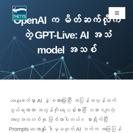
Skip
to
Toggle
OpenAI က မိတ်ဆက်လိုက်
Navigati
content
ပင်မစာမျက်နှာ
တဲ့ GPT-Live: AI အသံ
model အသစ်
ဝန်ဆောင်မှုများ
ကျွန်ုပ်တို့ပရောဂျက်များ
ထုတ်ကုန်များ
ယနေ့ခေတ်မှာ AI နဲ့ စကားပြောပြီး အပြန်အလှန်ဆက်
ဆောင်းပါး
သွယ်ရတာဟာ အလွန်ကို ရေပန်းစားပြီး သဘာဝကျတဲ့
အလေ့အထတစ်ခု ဖြစ်လာပါတယ်။ စာရိုက်ပြီး
ကျွန်ုပ်တို့အကြောင်း
Prompts ပေးတာမျိုး ဒါမှမဟုတ် AI ဘက်က အဖြေပြန်