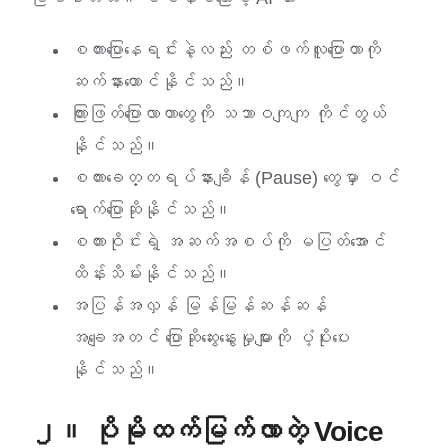
စကားပြောနေရင်းနဲ့လည်း တစ်ဖက်လူပြောတာကို
ဆက်နားထောင်နိုင်သည်။
ကြားဖြတ်ပြောလာတာတွေကို သဘာဝကျကျ ကိုင်တွယ်
နိုင်သည်။
စကားခေတ္တရပ်နားချိန် (Pause) တွေမှာ ဝင်
ရောက်ပြောဆိုနိုင်သည်။
စကားဝိုင်းရဲ့ အဆက်အစပ်ကို မပြတ်အောင်
ထိန်းသိမ်းနိုင်သည်။
အပြန်အလှန် မြန်မြန်ဆန်ဆန်
အချေအတင် ပြောဆိုဆွေးနွေးမှုများကို ပံ့ပိုးပေး
နိုင်သည်။
၂။ ပိုမိုထက်မြက်လာတဲ့ Voice