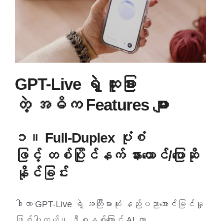
GPT-Live ရဲ့ ထူးခြား
တဲ့ အဓိက Features များ
၁။ Full-Duplex ပုံစံ
ဖြင့် တစ်ပြိုင်နက် နားထောင်/ပြောဆို
နိုင်ခြင်း
ဒါဟာ GPT-Live ရဲ့ အကြီးမားဆုံး နည်းပညာအောင်မြင်မှု
ဖြစ်ပါတယ်။ ဒီစနစ်ကြောင့် AI ဟာ