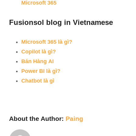
Microsoft 365
Fusionsol blog in Vietnamese
Microsoft 365
là
gì
?
Copilot
là
gì
?
Bán
Hàng
AI
Power BI
là
gì
?
Chatbot
là
gì
About the Author:
Paing