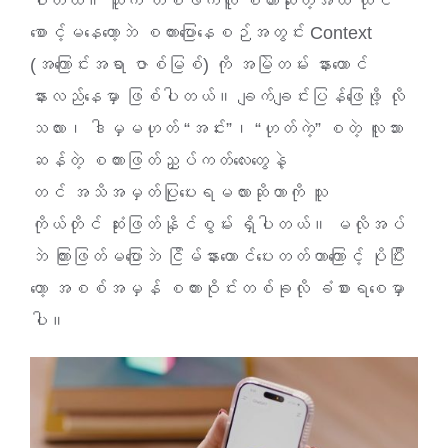
ပါတယ်။ သူက တစ်ဖက်လူ စကားဆုံးတဲ့အထိ ထိုင်
စောင့်မနေတော့ဘဲ စကားပြောနေစဉ်အတွင်း Context
(အကြောင်းအရာ ဇာစ်မြစ်) ကို အမြဲတမ်း နားထောင်
နားလည်နေမှာ ဖြစ်ပါတယ်။ ချက်ချင်းပြန်ဖြေဖို့ လို
သလား၊ ဒါမှမဟုတ် “အင်းးး”၊ “ဟုတ်ကဲ့” စတဲ့ လူသား
ဆန်တဲ့ စကားဖြတ်ညှပ်ကတ်လေးတွေနဲ့
တင် အသိအမှတ်ပြုပေးရမလားဆိုတာကို သူ
ကိုယ်တိုင် ဆုံးဖြတ်နိုင်စွမ်း ရှိပါတယ်။ မလိုအပ်
ဘဲ ကြားဖြတ်မပြောဘဲ ငြိမ်နားထောင်ပေးတတ်တာကြောင့် ပိုပြီး
တော့ အစစ်အမှန် စကားဝိုင်းတစ်ခုလို ခံစားရစေမှာ
ပါ။