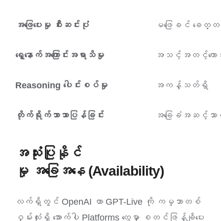
အဖြေပေးမှု စီးဆင်းပုံ
မဖြေခင် ခေတ္တရပ
ရှေ့နောက်အကြောင်းအရာသိမှု
အသင့်အတင့်ကောင
Reasoning ပေါင်းစပ်မှု
အကန့်သတ်ရှိ
တိုက်ရိုက်ဘာသာပြန်ခြင်း
အခြေခံအဆင့်သာ
အသုံးပြုနိုင်
မှု အခြေအနေ (Availability)
လက်ရှိတွင် OpenAI ဟာ GPT-Live ကို ကမ္ဘာတစ်
ဝှမ်းလုံးရှိ အောက်ပါ Platforms တွေမှာ စတင်ဖြန့်ချိပေး