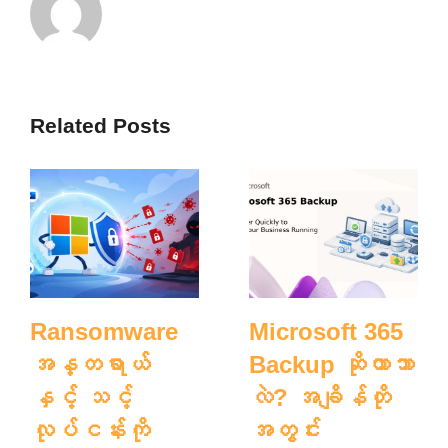
Related Posts
Ransomware
Microsoft 365
အန္တရာယ်
Backup ဆိုတာဘာ
နှင့် သင့်
လဲ? အချိန်တို
လုပ်ငန်းကို
အတွင်း