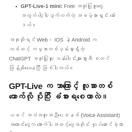
GPT-Live-1 mini:
Free အသုံးပြုသူတွေ
အတွက် ပေါ့ပါးသွက်လက်တဲ့ အခမဲ့ဗားရှင်း မော်
ဒယ်။
အခုဆိုရင် Web၊ iOS နဲ့ Android က
တစ်ဆင့် ကမ္ဘာတစ်ဝှမ်းမှာရှိတဲ့
ChatGPT အသုံးပြုသူ သန်းပေါင်းများစွာဆီ စတင်
ဖြန့်ချိပေးနေပြီ ဖြစ်ပါတယ်။
GPT-Live က ဘာကြောင့် လူသားတစ်
ယောက်လို ပိုပြီး ခံစားရစေတာလဲ။
ယခင် အသံအကူအညီပေးစနစ် (Voice Assistant)
အဟောင်းတွေက အောက်ပါအဆင့်တွေအတိုင်း လုပ်ဆောင်ခဲ့တာ