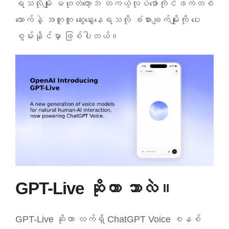
ရသလိုမျိုး မဟုတ်တော့ဘဲ တကယ့်လုပ်ဖော်ကိုင်ဖက်တစ်
ယောက်နဲ့ အတူတူ ဆွေးနွေးနေရသလို ခံစားချက်မျိုးကို ပေး
စွမ်းနိုင်မှာ ဖြစ်ပါတယ်။
GPT-Live ဆိုတာ ဘာလဲ။
GPT-Live ဆိုတာ လက်ရှိ ChatGPT Voice စနစ်