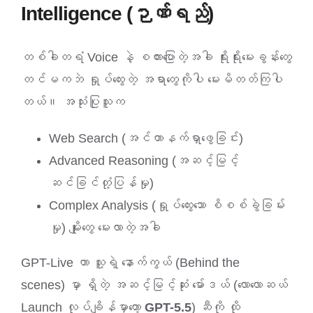
Intelligence (ဉာဏ်ရည်)
တစ်ခါတရံ Voice နဲ့ စကားပြောတဲ့အခါ ရိုးရိုးမေးခွန်းတွေ
တင်မကဘဲ ရှုပ်ထွေးတဲ့ အရာတွေကိုပါ မေးမိတတ်ကြပါ
တယ်။ အသုံးပြုသူက
Web Search (အင်တာနက်ရှာဖွေခြင်း)
Advanced Reasoning (အဆင့်မြင့်
ဆင်ခြင်တုံ့ပြန်မှု)
Complex Analysis (ရှုပ်ထွေးသော စိစစ်ခွဲခြမ်း
မှု) မျိုးတွေ မေးလာတဲ့အခါ
GPT-Live ဟာ သူ့ရဲ့ နောက်ကွယ် (Behind the
scenes) မှာ ရှိတဲ့ အဆင့်မြင့်ဆုံး မော်ဒယ် (လောလောဆယ်
Launch လုပ်ချိန်မှာတော့
GPT-5.5
) ဆီကို ထို