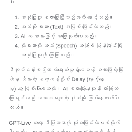
ပါ
အသုံးပြုသူ စကားပြောပြီးသည်အထိ စောင့်သည်။
အသံကို စာသား (Text) အဖြစ် ပြောင်းလဲသည်။
AI က စာသားဖြင့် အဖြေထုတ်ပေးသည်။
ထိုစာသားကို အသံ (Speech) အဖြစ် ပြန်ပြောင်းပြီး
အသုံးပြုသူကို ဖြေကြားသည်။
ဒီလုပ်ငန်းစဉ်ဟာ ထိရောက်မှုရှိပေမယ့် စကားပြောတဲ့ကြား
ထဲမှာ သိသာတဲ့ စက္ကန့်ပိုင်း Delay (နှောင့်နှေး
မှု) တွေ ဖြစ်ပေါ်စေသလို၊ AI စကားပြောနေတုန်း ကြားဖြတ်
ပြောရင်လည်း သဘာဝမကျတဲ့ ပုံစံမျိုး ဖြစ်နေတတ်ပါ
တယ်။
GPT-Live ကတော့ ဒီပြဿနာကို လုံးဝပြောင်းလဲပစ်လိုက်