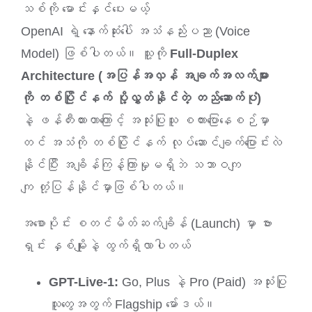
သစ်ကို မောင်းနှင်ပေးမယ့်
OpenAI ရဲ့ နောက်ဆုံးပေါ် အသံနည်းပညာ (Voice
Model) ဖြစ်ပါတယ်။ သူ့ကို
Full-Duplex
Architecture (အပြန်အလှန် အချက်အလက်များ
ကို တစ်ပြိုင်နက် ပို့လွှတ်နိုင်တဲ့ တည်ဆောက်ပုံ)
နဲ့ ဖန်တီးထားတာကြောင့် အသုံးပြုသူ စကားပြောနေစဉ်မှာ
တင် အသံကို တစ်ပြိုင်နက် လုပ်ဆောင်ချက်ပြောင်းလဲ
နိုင်ပြီး အချိန်ကြန့်ကြာမှုမရှိဘဲ သဘာဝကျ
ကျ တုံ့ပြန်နိုင်မှာဖြစ်ပါတယ်။
အစောပိုင်း စတင်မိတ်ဆက်ချိန် (Launch) မှာ ဗား
ရှင်း နှစ်မျိုးနဲ့ ထွက်ရှိလာပါတယ်
GPT-Live-1:
Go, Plus နဲ့ Pro (Paid) အသုံးပြု
သူတွေအတွက် Flagship မော်ဒယ်။