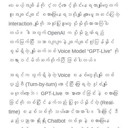
ပေးမယ့်အချိန်ကို ငံ့လင့်စောင့်ဆိုင်းနေရတာမျိုးတွေထက်
ဈေးနှုန်းစုံစမ်းရန်
လူအချင်းချင်း စကားပြောနေရသလိုမျိုး ချောမွေ့အဆင်ပြေတဲ့
interaction မျိုးကို အသုံးပြုသူတွေ ပိုမိုလိုလားလာကြပါ
ဆက်သွယ်ရန်
တယ်။ ဒါအတွက် OpenAI က ပိုမိုဉာဏ်ရည်
ထက်မြက်ပြီး သဘာဝကျကျနဲ့ ချက်ချင်းတုံ့ပြန်နိုင်
စွမ်းရှိတဲ့ မျိုးဆက်သစ် Voice Model “GPT-Live” ကို
တရားဝင်မိတ်ဆက်လိုက်ပြီ ဖြစ်ပါတယ်။
အရင်က ထွက်ရှိခဲ့တဲ့ Voice စနစ်တွေလိုမျိုး တစ်
လှည့်စီ (Turn-by-turn) စောင့်ပြီး ပြောရတဲ့ ပုံစံမျိုး
မဟုတ်တော့ဘဲ၊ GPT-Live ဟာ နားထောင်ခြင်းနဲ့ စကားပြော
ခြင်းကို တစ်ပြိုင်နက်တည်း ပြုလုပ်နိုင်တဲ့ (Real-
time) စနစ်သစ်ကို သယ်ဆောင်လာတာပါ။ ဒါကြောင့် ဒီ
နည်းပညာဟာ ရိုးရိုး Chatbot တစ်ခုနဲ့ စကားပြောနေ