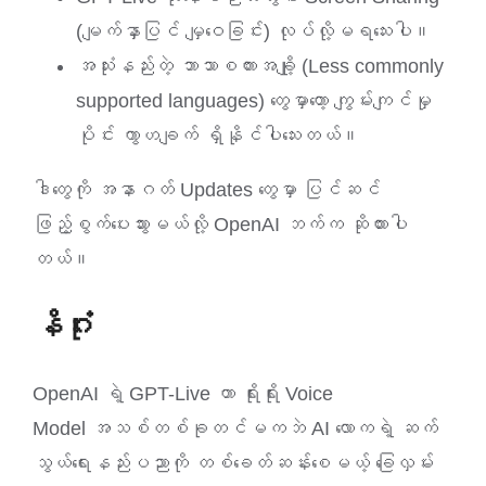
(မျက်နှာပြင် မျှဝေခြင်း) လုပ်လို့မရသေးပါ။
အသုံးနည်းတဲ့ ဘာသာစကားအချို့ (Less commonly
supported languages) တွေမှာတော့ ကျွမ်းကျင်မှု
ပိုင်း ကွာဟချက် ရှိနိုင်ပါသေးတယ်။
ဒါတွေကို အနာဂတ် Updates တွေမှာ ပြင်ဆင်
ဖြည့်စွက်ပေးသွားမယ်လို့ OpenAI ဘက်က ဆိုထားပါ
တယ်။
နိဂုံး
OpenAI ရဲ့ GPT-Live ဟာ ရိုးရိုး Voice
Model အသစ်တစ်ခုတင်မကဘဲ AI လောကရဲ့ ဆက်
သွယ်ရေးနည်းပညာကို တစ်ခေတ်ဆန်းစေမယ့် ခြေလှမ်း