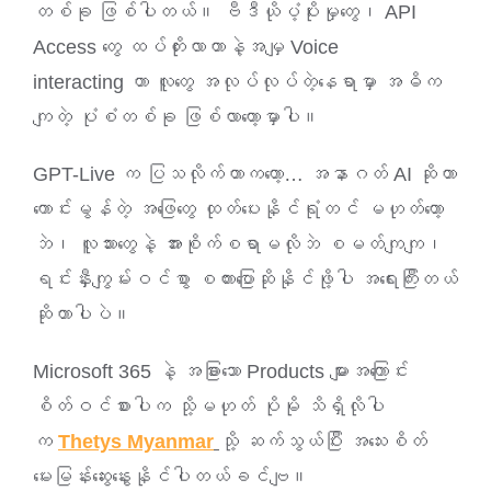
တစ်ခု ဖြစ်ပါတယ်။ ဗီဒီယိုပံ့ပိုးမှုတွေ၊ API
Access တွေ ထပ်တိုးလာတာနဲ့အမျှ Voice
interacting ဟာ လူတွေ အလုပ်လုပ်တဲ့နေရာမှာ အဓိက
ကျတဲ့ ပုံစံတစ်ခု ဖြစ်လာတော့မှာပါ။
GPT-Live က ပြသလိုက်တာကတော့… အနာဂတ် AI ဆိုတာ
ကောင်းမွန်တဲ့ အဖြေတွေ ထုတ်ပေးနိုင်ရုံတင် မဟုတ်တော့
ဘဲ၊ လူသားတွေနဲ့ အားစိုက်စရာမလိုဘဲ စမတ်ကျကျ၊
ရင်းနှီးကျွမ်းဝင်စွာ စကားပြောဆိုနိုင်ဖို့ပါ အရေးကြီးတယ်
ဆိုတာပါပဲ။
Microsoft 365 နဲ့ အခြားသော Products များအကြောင်း
စိတ်ဝင်စားပါက သို့မဟုတ် ပိုမို သိရှိလိုပါ
က
Thetys Myanmar
သို့ ဆက်သွယ်ပြီး အသေးစိတ်
မေးမြန်းဆွေးနွေးနိုင်ပါတယ်ခင်ဗျ။