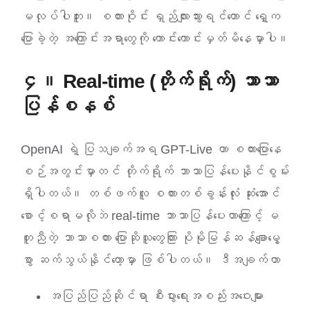
မလုပ်ပါဘူး။ စကားဝိုင်း ရှည်လျားသွားရင်တောင် ရှေ့က
ပြောခဲ့တဲ့ အကြောင်းအရာတွေကို ကောင်းကောင်းမှတ်မိနေမှာပါ။
၄။ Real-time (တိုက်ရိုက်) ဘာသာ
ပြန်စနစ်
OpenAI ရဲ့ ပြသချက်အရ GPT-Live ဟာ စကားပြောနေ
စဉ်အတွင်းမှာတင် တိုက်ရိုက် ဘာသာပြန်ပေးနိုင်စွမ်း
ရှိပါတယ်။ တစ်ဖက်လူ စကားတစ်ခွန်းလုံး ဆုံးအောင်
စောင့်စရာမလိုဘဲ real-time ဘာသာပြန်ပေးတာကြောင့် မ
တူညီတဲ့ ဘာသာစကား ပြောဆိုသူတွေကြား ပိုမိုမြန်ဆန်ချောမွေ့
စွာ ဆက်သွယ်နိုင်တော့မှာ ဖြစ်ပါတယ်။ ဒီအချက်ဟာ
အပြည်ပြည်ဆိုင်ရာ စီးပွားရေးအစည်းအဝေးများ