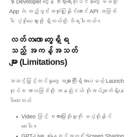
မှာ Developer တွေနဲ့ စီးပွားရေးလုပ်ငန်းတွေ မိမိတို့
App ထဲ ထည့်သွင်းအသုံးပြုနိုင်အောင် API အဖြစ်
ပါ ပံ့ပိုးပေးသွားဖို့ ရှိတယ်လို့ သိရပါတယ်။
လတ်တလော တွေ့ရှိရ
သည့် အကန့်အသတ်
များ (Limitations)
အဆင့်မြှင့်တင်မှုတွေ အများကြီးရှိလာပေမယ့် Launch
လုပ်စ ကာလဖြစ်လို့ အနည်းငယ် လိုအပ်ချက်ရှိနေ
ပါသေးတယ်
Video ဖြင့် စကားပြောဆိုမှုကို မပံ့ပိုးနိုင်
သေးပါ။
GPT-Live သုံးနေစဉ်အတွင်း Screen Sharing