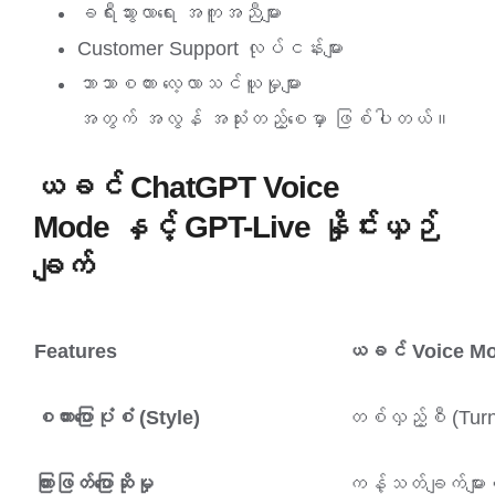
ခရီးသွားလာရေး အကူအညီများ
Customer Support လုပ်ငန်းများ
ဘာသာစကား လေ့လာသင်ယူမှုများ
အတွက် အလွန် အသုံးတည့်စေမှာ ဖြစ်ပါတယ်။
ယခင် ChatGPT Voice
Mode နှင့် GPT-Live နှိုင်းယှဉ်
ချက်
Features
ယခင် Voice M
စကားပြောပုံစံ (Style)
တစ်လှည့်စီ (Tur
ကြားဖြတ်ပြောဆိုမှု
ကန့်သတ်ချက်များရ