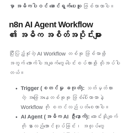
မှာ အဓိကပါဝင် ဆောင်ရွက်ပေးသူ
ဖြစ်လာတာပါ။
n8n AI Agent Workflow
၏ အဓိက အစိတ်အပိုင်းများ
ပြီးပြည့်စုံတဲ့ AI Workflow တစ်ခု ဖြစ်လာဖို့
အတွက် အောက်ပါအချက်တွေ ပေါင်းစပ်ထားဖို့ လိုအပ်ပါ
တယ်။
Trigger (စတင်မှု ခလုတ်):
သတ်မှတ်ထား
တဲ့ အခြေအနေတစ်ခုခု ဖြစ်ပေါ်လာတာနဲ့
Workflow ကို စတင်လည်ပတ်စေတာပါ။
AI Agent (အဓိက AI ဦးနှောက်):
တောင်းဆိုချက်
ကို နားလည်အောင်လုပ်ခြင်း၊ အလုပ်တွေ