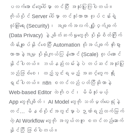
ပလက်ဖောင်းတွေပေါ်မှာ တင်ပြီး အသုံးပြုကြပါတယ်။
ကိုယ်ပိုင် Server ပေါ်မှာ တင်သုံးတာဟာ လုပ်ငန်းရဲ့
လုံခြုံရေး (Security)၊ အချက်အလက် လျှို့ဝှက်ချက်
(Data Privacy) နဲ့ ချိတ်ဆက်မှုတွေကို ပိုမိုစိတ်ကြိုက်
ထိန်းချုပ်နိုင်စေပြီး Automation လိုအပ်ချက် တိုးပွား
လာတာနဲ့အမျှ ပိုမိုကျယ်ပြန့်အောင် (Scale) လုပ်ဆောင်
နိုင်ပါတယ်။
ဘယ်နည်းလမ်းနဲ့ပဲ တပ်ဆင်အသုံးပြု
သည်ဖြစ်စေ၊ ထည့်သွင်းရမည့် အဆင့်တွေက ရိုး
ရှင်းပါတယ်။ n8n စတင်လည်ပတ်ပြီဆိုတာနဲ့
Web-based Editor ထဲကိုဝင်၊ မိမိသုံးမယ့်
App တွေကိုချိတ်၊ AI Model တွေကို သတ်မှတ်ပေးရုံနဲ့
တင်… မိနစ်ပိုင်းအတွင်းမှာပဲ ဉာဏ်ရည်ထက်မြက်
တဲ့ AI Workflow တွေကို အလွယ်တကူ စတင်တည်ဆောက်
နိုင်ပြီ ဖြစ်ပါတယ်။