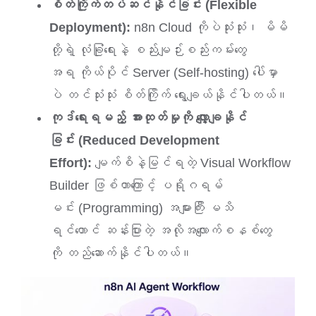
စိတ်ကြိုက်တပ်ဆင်နိုင်ခြင်း (Flexible
Deployment):
n8n Cloud ကိုပဲသုံးသုံး၊ မိမိ
တို့ရဲ့ လုံခြုံရေးနဲ့ စည်းမျဉ်းစည်းကမ်းတွေ
အရ ကိုယ်ပိုင် Server (Self-hosting) ပေါ်မှာ
ပဲ တင်သုံးသုံး စိတ်ကြိုက် ရွေးချယ်နိုင်ပါတယ်။
ကုဒ်ရေးရမည့် အားထုတ်မှုကို လျှော့ချနိုင်
ခြင်း (Reduced Development
Effort):
မျက်စိနဲ့မြင်ရတဲ့ Visual Workflow
Builder ဖြစ်တာကြောင့် ပရိုဂရမ်
မင်း (Programming) အများကြီး မသိ
ရင်တောင် ဆန်းပြားတဲ့ အလိုအလျောက်စနစ်တွေ
ကို တည်ဆောက်နိုင်ပါတယ်။