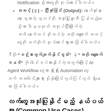
Notification ပို့တာတွေကို လုပ်ဆောင်ပါတယ်။
အဆင့် (၄) – ပြီးဆုံးခြင်း (Output):
နောက်ဆုံးမှာ
တော့ ရလာတဲ့ ရလဒ်ကို အသုံးပြုသူဆီ ပြန်လည်ပေး
ပို့တာ ဒါမှမဟုတ် အလုပ်ပြီးမြောက်တဲ့
အထိ နောက်ထပ် လိုအပ်တဲ့ အလိုအလျောက် အဆင့်
တွေကို ဆက်တိုက် လုပ်ဆောင်သွားတာ ဖြစ်ပါတယ်။
ဒီလို
“စဉ်းစားတွက်ချက်နိုင်စွမ်း”
နဲ့
“အလိုအလျောက်
စနစ်”
ကို ပေါင်းစပ်ထားနိုင်တဲ့အတွက်ကြောင့် AI
Agent Workflow တွေဟာ ရိုးရိုး Automation တွေ
ထက် အဆပေါင်းများစွာ ပိုမိုပြောင်းလွယ်ပြင်လွယ် ရှိနေ
တာ ဖြစ်ပါတယ်။
လက်တွေ့အသုံးပြုနိုင်မည့် နယ်ပယ်
များ (Common Use Cases)