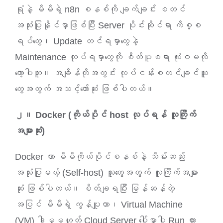
ရုံနဲ့ မိမိရဲ့ n8n စနစ်ကို ချက်ချင်း စတင်
အသုံးပြုနိုင်မှာဖြစ်ပြီး Server ပိုင်းဆိုင်ရာ ကိစ္စ
ရပ်တွေ၊ Update တင်ရမှာတွေနဲ့
Maintenance လုပ်ရမှာတွေကို စိတ်ပူစရာ လုံးဝမလို
တော့ပါဘူး။ အချိန်တိုအတွင်း လုပ်ငန်းစတင်ချင်သူ
တွေအတွက် အသင့်တော်ဆုံး ဖြစ်ပါတယ်။
၂။ Docker (ကိုယ်ပိုင် host လုပ်ရန် လူကြိုက်
အများဆုံး)
Docker ဟာ မိမိကိုယ်ပိုင်စနစ်နဲ့ သိမ်းဆည်း
အသုံးပြုမယ့် (Self-host) သူတွေအတွက် လူကြိုက်အများ
ဆုံး ဖြစ်ပါတယ်။ စိတ်ချရပြီး မြန်ဆန်တဲ့
အပြင် မိမိရဲ့ ကွန်ပျူတာ၊ Virtual Machine
(VM) ဒါမှမဟုတ် Cloud Server ပေါ်မှာပါ Run ထား