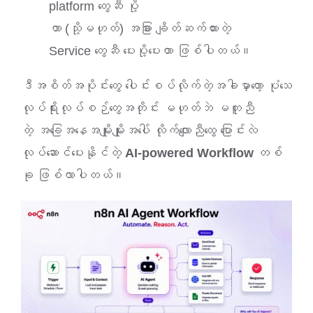
platform တွေဆီ ပို့
တာ (သို့မဟုတ်) အခြား ချိတ်ဆက်ထားတဲ့
Service တွေဆီ ပေးပို့ပေးတာ ဖြစ်ပါတယ်။
ဒီအစိတ်အပိုင်းတွေ ပေါင်းစပ်လိုက်တဲ့အခါမှာတော့ ပုံသေ
လုပ်ရိုးလုပ်စဉ်တွေအတိုင်း မဟုတ်ဘဲ မတူညီ
တဲ့ အခြေအနေအမျိုးမျိုးအပေါ် လိုက်လျောညီထွေ ပြောင်းလဲ
လုပ်ဆောင်ပေးနိုင်တဲ့
AI-powered Workflow
တစ်
ခု ဖြစ်လာပါတယ်။