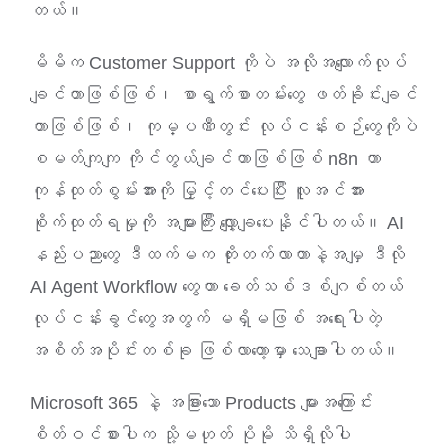
တယ်။
မိမိက Customer Support ကိုပဲ အလိုအလျောက်လုပ်
ချင်တာဖြစ်ဖြစ်၊ စာရွက်စာတမ်းတွေ ဖတ်ခိုင်းချင်
တာဖြစ်ဖြစ်၊ ကုမ္ပဏီတွင်း လုပ်ငန်းစဉ်တွေကိုပဲ
စမတ်ကျကျ ကိုင်တွယ်ချင်တာဖြစ်ဖြစ် n8n ဟာ
ကုန်ထုတ်စွမ်းအားကို မြှင့်တင်ပေးပြီး လူအင်အား
စိုက်ထုတ်ရမှုကို အများကြီး လျှော့ချပေးနိုင်ပါတယ်။ AI
နည်းပညာတွေ ဒီထက်မက တိုးတက်လာတာနဲ့အမျှ ဒီလို
AI Agent Workflow တွေဟာ ခေတ်သစ်ဒစ်ဂျစ်တယ်
လုပ်ငန်းခွင်တွေအတွက် မရှိမဖြစ် အရေးပါတဲ့
အစိတ်အပိုင်းတစ်ခု ဖြစ်လာတော့မှာ သေချာပါတယ်။
Microsoft 365 နဲ့ အခြားသော Products များအကြောင်း
စိတ်ဝင်စားပါက သို့မဟုတ် ပိုမို သိရှိလိုပါ