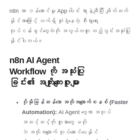
n8n ဟာ ဝန်ဆောင်မှု App ပေါင်း ရာနဲ့ချီပြီး ချိတ်ဆက်
နိုင်တာကြောင့် လက်ရှိ သုံးစွဲနေတဲ့ စီးပွားရေး
လုပ်ငန်းခွင်တွေထဲကို အလွယ်တကူ ထည့်သွင်းအသုံးပြု
နိုင်ပါတယ်။
n8n AI Agent
Workflow ကို အသုံးပြု
ခြင်း၏ အကျိုးကျေးဇူးများ
ပိုမိုမြန်ဆန်သော အလိုအလျောက်စနစ် (Faster
Automation):
AI Agent တွေဟာ အလုပ်
အဆင့်ဆင့်ကို လူသားတွေ မလို
ဘဲ အလိုအလျောက် လုပ်ဆောင်ပေးနိုင်