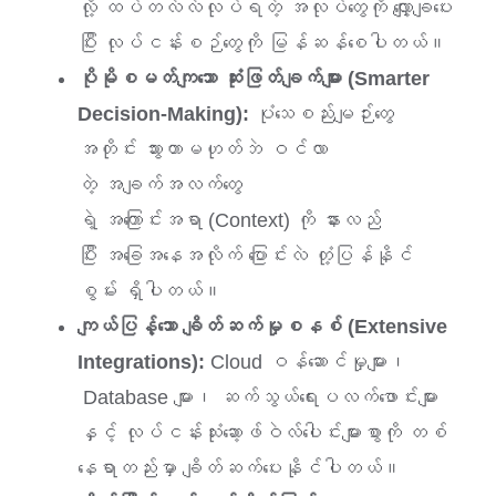
လို့ ထပ်တလဲလဲလုပ်ရတဲ့ အလုပ်တွေကို လျှော့ချပေး
ပြီး လုပ်ငန်းစဉ်တွေကို မြန်ဆန်စေပါတယ်။
ပိုမိုစမတ်ကျသော ဆုံးဖြတ်ချက်များ (Smarter
Decision-Making):
ပုံသေစည်းမျဉ်းတွေ
အတိုင်း သွားတာမဟုတ်ဘဲ ဝင်လာ
တဲ့ အချက်အလက်တွေ
ရဲ့ အကြောင်းအရာ (Context) ကို နားလည်
ပြီး အခြေအနေအလိုက် ပြောင်းလဲ တုံ့ပြန်နိုင်
စွမ်း ရှိပါတယ်။
ကျယ်ပြန့်သော ချိတ်ဆက်မှုစနစ် (Extensive
Integrations):
Cloud ဝန်ဆောင်မှုများ၊
Database များ၊ ဆက်သွယ်ရေးပလက်ဖောင်းများ
နှင့် လုပ်ငန်းသုံးဆော့ဖ်ဝဲလ်ပေါင်းများစွာကို တစ်
နေရာတည်းမှာ ချိတ်ဆက်ပေးနိုင်ပါတယ်။