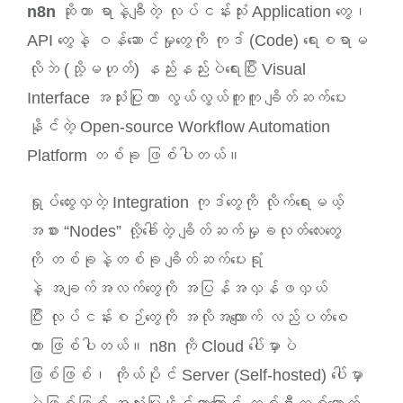
n8n
ဆိုတာ ရာနဲ့ချီတဲ့ လုပ်ငန်းသုံး Application တွေ၊
API တွေနဲ့ ဝန်ဆောင်မှုတွေကို ကုဒ် (Code) ရေးစရာမ
လိုဘဲ (သို့မဟုတ်) နည်းနည်းပဲရေးပြီး Visual
Interface အသုံးပြုကာ လွယ်လွယ်ကူကူ ချိတ်ဆက်ပေး
နိုင်တဲ့ Open-source Workflow Automation
Platform တစ်ခု ဖြစ်ပါတယ်။
ရှုပ်ထွေးလှတဲ့ Integration ကုဒ်တွေကို လိုက်ရေးမယ့်
အစား “Nodes” လို့ခေါ်တဲ့ ချိတ်ဆက်မှုခလုတ်လေးတွေ
ကို တစ်ခုနဲ့တစ်ခု ချိတ်ဆက်ပေးရုံ
နဲ့ အချက်အလက်တွေကို အပြန်အလှန်ဖလှယ်
ပြီး လုပ်ငန်းစဉ်တွေကို အလိုအလျောက် လည်ပတ်စေ
တာ ဖြစ်ပါတယ်။ n8n ကို Cloud ပေါ်မှာပဲ
ဖြစ်ဖြစ်၊ ကိုယ်ပိုင် Server (Self-hosted) ပေါ်မှာ