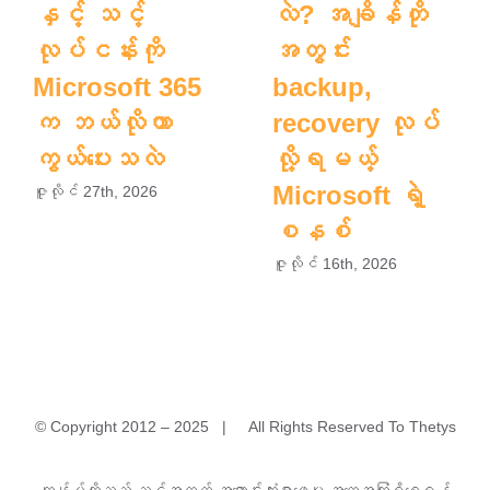
နှင့် သင့်
လဲ? အချိန်တို
လုပ်ငန်းကို
အတွင်း
Microsoft 365
backup,
က ဘယ်လိုကာ
recovery လုပ်
ကွယ်ပေးသလဲ
လို့ရမယ့်
Microsoft ရဲ့
ဇူလိုင် 27th, 2026
စနစ်
ဇူလိုင် 16th, 2026
© Copyright 2012 – 2025 | All Rights Reserved To Thetys
အမှတ်(၁)A၊ မြခွာညို (၃)လမ်း၊ ယုဇနမြခွာညိုအိမ်ရာ၊ သာကေ