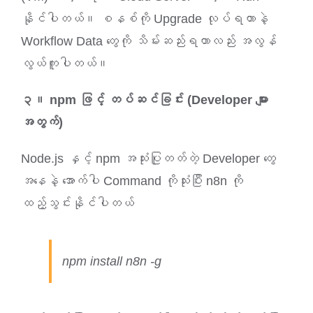
နိုင်ပါတယ်။ စနစ်ကို Upgrade လုပ်ရတာနဲ့
Workflow Data တွေကို သိမ်းဆည်းရတာလည်း အလွန်
လွယ်ကူပါတယ်။
၃။ npm ဖြင့် တပ်ဆင်ခြင်း (Developer များ
အတွက်)
Node.js နှင့် npm အသုံးပြုတတ်တဲ့ Developer တွေ
အနေနဲ့ အောက်ပါ Command ကိုသုံးပြီး n8n ကို
ထည့်သွင်းနိုင်ပါတယ်
npm install n8n -g