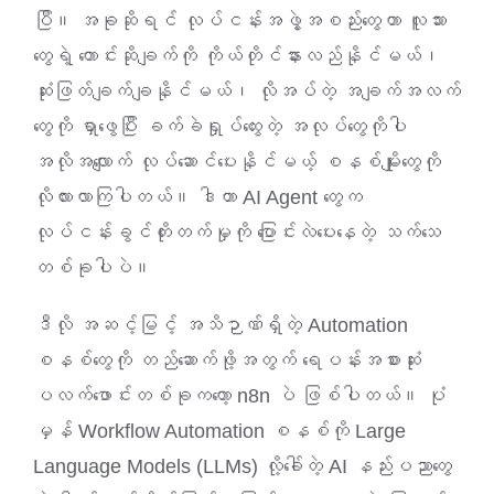
ပြီ။ အခုဆိုရင် လုပ်ငန်းအဖွဲ့အစည်းတွေဟာ လူသား
ဈေးနှုန်းစုံစမ်းရန်
တွေရဲ့ တောင်းဆိုချက်ကို ကိုယ်တိုင်နားလည်နိုင်မယ်၊
ဆုံးဖြတ်ချက်ချနိုင်မယ်၊ လိုအပ်တဲ့ အချက်အလက်
ဆက်သွယ်ရန်
တွေကို ရှာဖွေပြီး ခက်ခဲရှုပ်ထွေးတဲ့ အလုပ်တွေကိုပါ
အလိုအလျောက် လုပ်ဆောင်ပေးနိုင်မယ့် စနစ်မျိုးတွေကို
လိုလားလာကြပါတယ်။ ဒါဟာ AI Agent တွေက
လုပ်ငန်းခွင်တိုးတက်မှုကို ပြောင်းလဲပေးနေတဲ့ သက်သေ
တစ်ခုပါပဲ။
ဒီလို အဆင့်မြင့် အသိဉာဏ်ရှိတဲ့ Automation
စနစ်တွေကို တည်ဆောက်ဖို့အတွက် ရေပန်းအစားဆုံး
ပလက်ဖောင်းတစ်ခုကတော့ n8n ပဲ ဖြစ်ပါတယ်။ ပုံ
မှန် Workflow Automation စနစ်ကို Large
Language Models (LLMs) လို့ခေါ်တဲ့ AI နည်းပညာတွေ