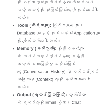
ကို စဉ်းစားတွက်ချက်ခြင်းနဲ့ နောက်ထပ်လုပ်
မယ့် အဆင့်ကို ဆုံးဖြတ်ခြင်းတွေကို လုပ်ဆောင်ပါ
တယ်။
Tools (ကိရိယာများ):
ပြင်ပ API များ၊
Database များနှင့် လုပ်ငန်းသုံး Application များ
ကို ချိတ်ဆက်ပေးပါတယ်။
Memory (မှတ်ဉာဏ်):
ပိုမိုစမတ်ကျ
တဲ့ အပြန်အလှန်တုံ့ပြန်မှုတွေ ရရှိဖို့
အတွက် စကားပြောဆိုမှု သမိုင်းကြောင်း
တွေ (Conversation History) နဲ့ ပတ်ဝန်းကျင်
အခြေအနေ (Context) တွေကို မှတ်သားထားပေးပါ
တယ်။
Output (ရလဒ်ပြသခြင်း):
ထွက်ပေါ်လာ
တဲ့ ရလဒ်တွေကို Email ပို့တာ၊ Chat