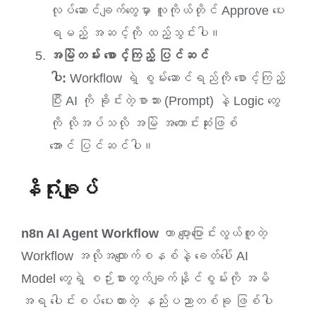
လုပ်ဆောင်ချက်တွေမှာ လူကိုယ်တိုင် Approve ပေး
ရမည့် အဆင့်ကို ထည့်သွင်းပါ။
အမြဲတမ်း စောင့်ကြည့် ပြင်ဆင်
ပါ:
Workflow ရဲ့ စွမ်းဆောင်ရည်ကို စောင့်ကြည့်
ပြီး AI ကို ခိုင်းတဲ့စာသား (Prompt) နဲ့ Logic တွေ
ကို လိုအပ်သလို အမြဲ အကောင်းဆုံးဖြစ်
အောင် ပြင်ဆင်ပါ။
နိဂုံးချုပ်
n8n AI Agent Workflow
ဟာ ပျော့ပြောင်းလွယ်ကူတဲ့
Workflow အလိုအလျောက်စနစ်နဲ့ ခေတ်ပေါ် AI
Model တွေရဲ့ စဉ်းစားတွက်ချက်နိုင်စွမ်းကို အမိ
အရ ပေါင်းစပ်ပေးထားတဲ့ နည်းပညာတစ်ခု ဖြစ်ပါ