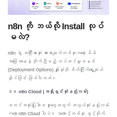
n8n ကို ဘယ်လို Install လုပ်
မလဲ?
n8n ရဲ့ အကြီးမားဆုံး အားသာချက်တစ်ခုကတော့ မိမိ
အခြေအနေနဲ့ ကိုက်ညီမည့် တပ်ဆင်မှုစနစ်
(Deployment Options) မျိုးစုံကို စိတ်ကြိုက်ရွေးချယ်
နိုင်ခြင်း ဖြစ်ပါတယ်။
၁။ n8n Cloud (အရိုးရှင်းဆုံးနည်းလမ်း)
စတင်အသုံးပြုခါစ လူတွေအတွက် အလွယ်ဆုံးနည်းလမ်း
ကတော့ n8n Cloud ပါပဲ။ အကောင့်တစ်ခု ဖွင့်လိုက်