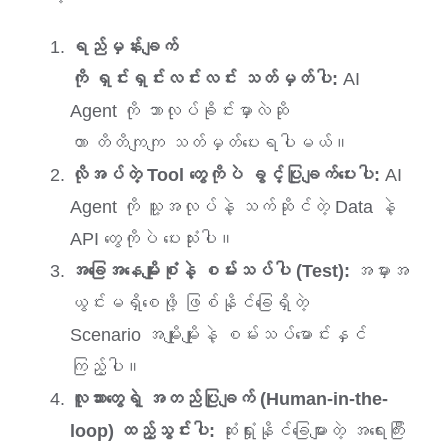
ရည်မှန်းချက်
ကို ရှင်းရှင်းလင်းလင်း သတ်မှတ်ပါ:
AI
Agent ကို ဘာလုပ်ခိုင်းမှာလဲဆို
တာ တိတိကျကျ သတ်မှတ်ပေးရပါမယ်။
လိုအပ်တဲ့ Tool တွေကိုပဲ ခွင့်ပြုချက်ပေးပါ:
AI
Agent ကို သူ့အလုပ်နဲ့ သက်ဆိုင်တဲ့ Data နဲ့
API တွေကိုပဲ ပေးသုံးပါ။
အခြေအနေမျိုးစုံနဲ့ စမ်းသပ်ပါ (Test):
အမှားအ
ယွင်းမရှိစေဖို့ ဖြစ်နိုင်ခြေရှိတဲ့
Scenario အမျိုးမျိုးနဲ့ စမ်းသပ်မောင်းနှင်
ကြည့်ပါ။
လူသားတွေရဲ့ အတည်ပြုချက် (Human-in-the-
loop) ထည့်သွင်းပါ:
ဆုံးရှုံးနိုင်ခြေများတဲ့ အရေးကြီး