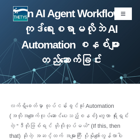
Skip
n8n AI Agent Workflow:
to
Toggle
Navigati
content
ကုဒ်ရေးစရာမလိုဘဲ AI
ပင်မစာမျက်နှာ
Automation စနစ်များ
ဝန်ဆောင်မှုများ
တည်ဆောက်ခြင်း
ကျွန်ုပ်တို့ပရောဂျက်များ
ထုတ်ကုန်များ
လက်ရှိခေတ်မှာ လုပ်ငန်းခွင်သုံး Automation
ဆောင်းပါး
(အလိုအလျောက်လုပ်ဆောင်ပေးသည့်စနစ်) တွေဟာ ရိုးရှင်း
တဲ့ “ဒီလိုဖြစ်ရင် ဟိုလိုလုပ်မယ်” (If this, then
ကျွန်ုပ်တို့အကြောင်း
that) ဆိုတဲ့ အဆင့်ထက် အများကြီး ပိုမိုကျော်လွန်လာပါ