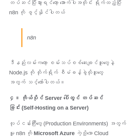
တပ်ဆင်ပြီးသွားရင်တော့ အောက်ပါအတိုင်း ရိုက်ထည့်ပြီး
n8n ကို ဖွင့်နိုင်ပါတယ်
n8n
ဒီနည်းလမ်းကတော့ စမ်းသပ်စစ်ဆေးချင်သူတွေနဲ့
Node.js ကို တိုက်ရိုက် စီမံခန့်ခွဲလိုသူတွေ
အတွက် သင့်တော်ပါတယ်။
၄။ ကိုယ်ပိုင် Server ပေါ်တွင် တပ်ဆင်
ခြင်း (Self-Hosting on a Server)
လုပ်ငန်းကြီးတွေ (Production Environments) အတွက်
မူ n8n ကို
Microsoft Azure
ကဲ့သို့သော Cloud