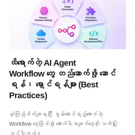
ထိရောက်တဲ့ AI Agent
Workflow တွေ တည်ဆောက်ဖို့ ဆောင်
ရန်၊ ရှောင်ရန်များ (Best
Practices)
ယုံကြည်စိတ်ချရပြီး စွမ်းဆောင်ရည်ကောင်းတဲ့
Workflow တွေဖြစ်ဖို့ အောက်ပါအချက်တွေကို သတိပြု
သင့်ပါတယ်။