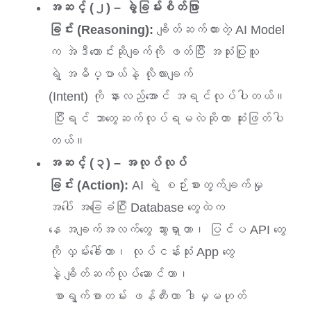
အဆင့် (၂) – ခွဲခြမ်းစိတ်ဖြာ
ခြင်း (Reasoning):
ချိတ်ဆက်ထားတဲ့ AI Model
က အဲဒီတောင်းဆိုချက်ကို ဖတ်ပြီး အသုံးပြုသူ
ရဲ့ အဓိပ္ပာယ်နဲ့ လိုလားချက်
(Intent) ကို နားလည်အောင် အရင်လုပ်ပါတယ်။
ပြီးရင် ဘာတွေဆက်လုပ်ရမလဲဆိုတာ ဆုံးဖြတ်ပါ
တယ်။
အဆင့် (၃) – အလုပ်လုပ်
ခြင်း (Action):
AI ရဲ့ စဉ်းစားတွက်ချက်မှု
အပေါ် အခြေခံပြီး Database တွေထဲက
နေ အချက်အလက်တွေ သွားရှာတာ၊ ပြင်ပ API တွေ
ကို လှမ်းခေါ်တာ၊ လုပ်ငန်းသုံး App တွေ
နဲ့ ချိတ်ဆက်လုပ်ဆောင်တာ၊
စာရွက်စာတမ်း ဖန်တီးတာ ဒါမှမဟုတ်