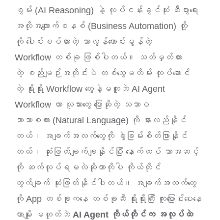
စွမ်း (AI Reasoning) နဲ့ လုပ်ငန်းခွင်သုံး စီးပွားရေး
အလိုအလျောက်စနစ် (Business Automation) တို့
ကို ပေါင်းစပ်ထားတဲ့ သာလွန်ကောင်းမွန်တဲ့
Workflow တစ်ခု ဖြစ်ပါတယ်။
သတ်မှတ်ထား
တဲ့ စည်းမျဉ်းအတိုင်းပဲ တစ်သွေမတိမ်း လုပ်ဆောင်
တဲ့ ရိုးရိုး Workflow တွေနဲ့မတူဘဲ AI Agent
Workflow ဟာ လူသားတွေ ပြောဆိုတဲ့ သဘာဝ
ဘာသာစကား (Natural Language) ကို နားလည်နိုင်
တယ်၊ အချက်အလက်တွေကို ခွဲခြမ်းစိတ်ဖြာနိုင်
တယ်၊ ဆုံးဖြတ်ချက်ချနိုင်ပြီး နောက်ထပ် ဘာအဆင့်
ကို ဆက်လုပ်ရမလဲဆိုတာကိုပါ ကိုယ်တိုင်
တွက်ချက် ဆုံးဖြတ်နိုင်ပါတယ်။ အချက်အလက်တွေ
ကို App တစ်ခုကနေ တစ်ခုဆီ ရိုးရိုးကြီး ကူးပြောင်းပေးနေ
တာမျိုး မဟုတ်ဘဲ
AI Agent ကိုယ်တိုင်က အလုပ်ထဲ