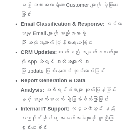
မည့် အလားအလာရှိသော Customer များကို ခွဲခြားပေး
ခြင်း
Email Classification & Response:
ဝင်လာ
သမျှ Email များကို အမျိုးအစားခွဲ
ပြီး အလိုအလျောက် ပြန်စာရေးပေးခြင်း
CRM Updates:
ဖောက်သည် အချက်အလက်များ
ကို App ထဲတွင် အလိုအလျောက် အ
မြဲ update ဖြစ်နေအောင် လုပ်ဆောင်ခြင်း
Report Generation & Data
Analysis:
အစီရင်ခံစာများ ထုတ်ပြန်ခြင်း
နှင့် အချက်အလက် ခွဲခြမ်းစိတ်ဖြာခြင်း
Internal IT Support:
ကုမ္ပဏီတွင်း နည်း
ပညာပိုင်းဆိုင်ရာ အခက်အခဲများကို ကူညီဖြေ
ရှင်းပေးခြင်း