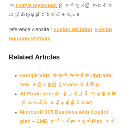
က
Thetys Myanmar
သို့ ဆက်သွယ်ပြီး အသေးစိတ်
မေးမြန်းဆွေးနွေးနိုင်ပါတယ်ခင်ဗျ။
reference website :
Fusion Solution
,
Fusion
Solution Vietnam
Related Articles
Google Vids အတွက် အလန်းစား Upgrade:
Veo နည်းပညာဖြင့် Video ဖန်တီးမှု
AI Prediction: AI နဲ့ ၂၀၂၆ ကမ္ဘာ့ဖလား
ကို တကယ်ပဲ ခန့်မှန်းနိုင်မလား?
Microsoft 365 Business with Copilot
plan – SMB လုပ်ငန်းများအတွက် Plan သစ်