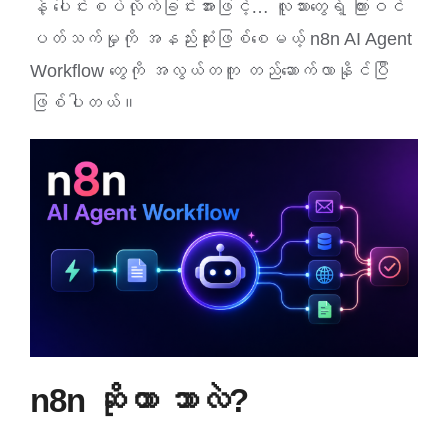
နဲ့ ပေါင်းစပ်လိုက်ခြင်းအားဖြင့်… လူသားတွေရဲ့ ကြားဝင်
ပတ်သက်မှုကို အနည်းဆုံးဖြစ်စေမယ့် n8n AI Agent
Workflow တွေကို အလွယ်တကူ တည်ဆောက်လာနိုင်ပြီ
ဖြစ်ပါတယ်။
n8n ဆိုတာ ဘာလဲ?