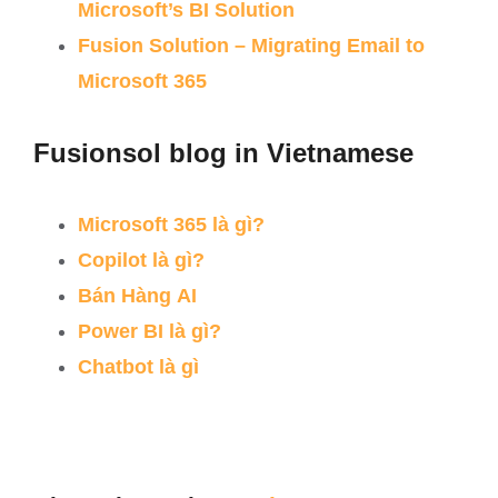
Microsoft’s BI Solution
Fusion Solution – Migrating Email to
Microsoft 365
Fusionsol blog in Vietnamese
Microsoft 365
là
gì
?
Copilot
là
gì
?
Bán
Hàng
AI
Power BI
là
gì
?
Chatbot
là
gì