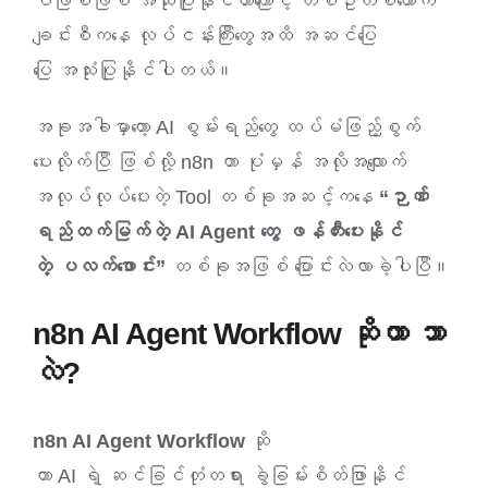
ပဲဖြစ်ဖြစ် အသုံးပြုနိုင်တာကြောင့် တစ်ဦးတစ်ယောက်
ချင်းစီကနေ လုပ်ငန်းကြီးတွေအထိ အဆင်ပြေ
ပြေ အသုံးပြုနိုင်ပါတယ်။
အခုအခါမှာတော့ AI စွမ်းရည်တွေ ထပ်မံဖြည့်စွက်
ပေးလိုက်ပြီ ဖြစ်လို့ n8n ဟာ ပုံမှန် အလိုအလျောက်
အလုပ်လုပ်ပေးတဲ့ Tool တစ်ခုအဆင့်ကနေ
“ဉာဏ်
ရည်ထက်မြက်တဲ့ AI Agent တွေ ဖန်တီးပေးနိုင်
တဲ့ ပလက်ဖောင်း”
တစ်ခုအဖြစ် ပြောင်းလဲလာခဲ့ပါပြီ။
n8n AI Agent Workflow ဆိုတာ ဘာ
လဲ?
n8n AI Agent Workflow
ဆို
တာ AI ရဲ့ ဆင်ခြင်တုံတရား ခွဲခြမ်းစိတ်ဖြာနိုင်