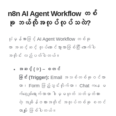
n8n AI Agent Workflow တစ်
ခု ဘယ်လိုအလုပ်လုပ်သလဲ?
ပုံမှန်အားဖြင့် AI Agent Workflow တစ်ခု
ဟာ အဆင့်ဆင့် လုပ်ဆောင်သွားတာဖြစ်ပြီး အောက်ပါ
အတိုင်း လည်ပတ်ပါတယ်။
အဆင့် (၁) – စတင်
ခြင်း (Trigger):
Email အသစ်တစ်ခုဝင်လာ
တာ၊ Form ဖြည့်သွင်းလိုက်တာ၊ Chat ကနေ မ
က်ဆေ့ခ်ျရောက်လာတာ ဒါမှမဟုတ် သတ်မှတ်ထား
တဲ့ အချိန်ဇယားအတိုင်း အလုပ်တစ်ခု စတင်
တာမျိုး ဖြစ်ပါတယ်။