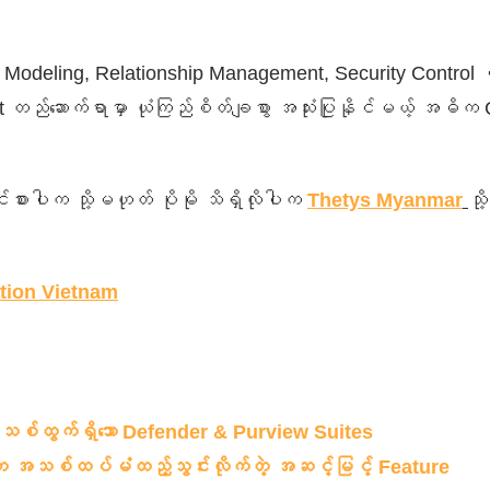
ta Modeling, Relationship Management, Security Contro
တည်ဆောက်ရာမှာ ယုံကြည်စိတ်ချစွာ အသုံးပြုနိုင်မယ့် အဓိက
င်စားပါက သို့မဟုတ် ပိုမို သိရှိလိုပါက
Thetys Myanmar
သိ
tion Vietnam
စ်ထွက်ရှိသော Defender & Purview Suites
c က အသစ်ထပ်မံထည့်သွင်းလိုက်တဲ့ အဆင့်မြင့် Feature