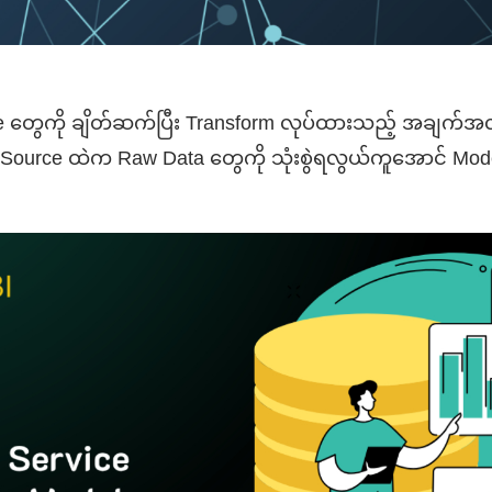
e
တွေကို
ချိတ်ဆက်ပြီး
Transform
လုပ်ထားသည
့်
အချက်အလ
a Source
ထဲက
Raw Data
တွေကို
သုံးစွဲရလွယ်ကူအောင
် Mo