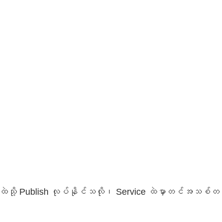
ice ထဲသို့ Publish လုပ်နိုင်သလို၊ Service ထဲမှာတင်အသ