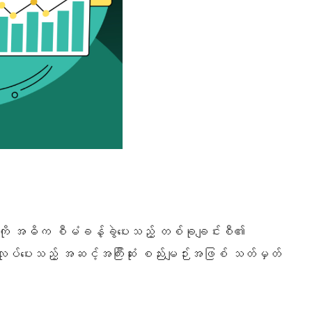
ွေကို အဓိက စီမံခန့်ခွဲပေးသည့် တစ်ခုချင်းစီ၏
လုပ်ပေးသည့် အဆင့်အကြီးဆုံး စည်းမျဉ်းအဖြစ် သတ်မှတ်