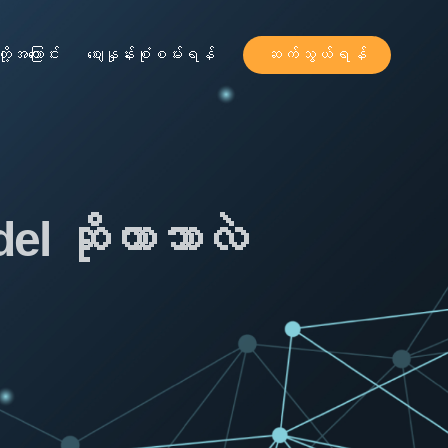
ို့အကြောင်း
ဈေးနှုန်းစုံစမ်းရန်
ဆက်သွယ်ရန်
el ဆိုတာဘာလဲ