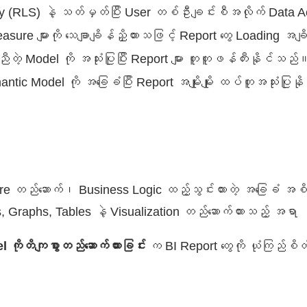
y (RLS) နဲ့ သတ်မှတ်ပြီး User တစ်ဦးချင်းစီအလိုက် Data A
easure များကို သေချာချိန်ညှိထားသဖြင့် Report တွေ Loading
တဲ့ Model ကို အသုံးပြုပြီး Report များ တူတူဖန်တီးနိုင်သည်
tic Model ကို အခြေခံပြီး Report အမျိုးမျိုး ထပ်တူအသုံးပြု
ure တည်ဆောက်၊ Business Logic ထည့်သွင်းထားတဲ့ အခြေခံ အစိ
, Graphs, Tables နဲ့ Visualization တည်ဆောက်ထားသည့် အရာ
ကိုတိကျစွာတည်ဆောက်ထားခြင်း
က BI Report တွေကို ယုံကြည်စိ