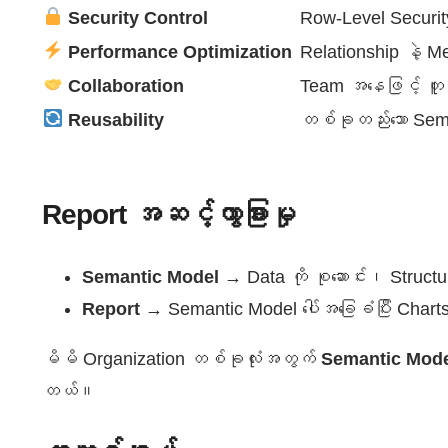
Security Control
Row-Level Securit
Performance Optimization
Relationship နဲ့ M
Collaboration
Team အနေဖြင့် တူညီ
Reusability
တစ်ခုတည်းသော Seman
Report အဆင့်ကွာခြားမှု
Semantic Model
→ Data ကို စုဆောင်း၊ Struct
Report
→ Semantic Model ပေါ်အခြေခံပြီး Charts
မိမိ Organization တစ်ခုလုံးအတွက်
Semantic Model 
တယ်။