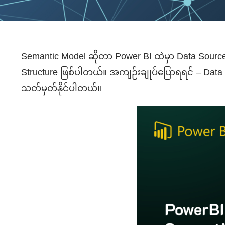
Semantic Model
ဆိုတာ
Power BI
ထဲမှာ
Data Sourc
Structure
ဖြစ်ပါတယ
်။
အကျဉ်းချုပ်ပြောရရင
် – Dat
သတ်မှတ်နိုင်ပါတယ
်။