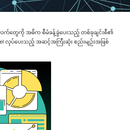
က်တွေကို
အဓိက
စီမံခန
ခွဲပေးသည
့်
တစ်ခုချင်းစီ
၏
del
လုပ်ပေးသည
့်
အဆင
အကြီးဆုံး
စည်းမျဉ်းအဖြစ