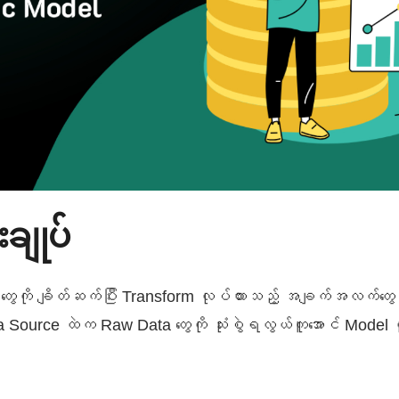
ချုပ်
 တွေကို ချိတ်ဆက်ပြီး Transform လုပ်ထားသည့် အချက်အလက်တ
Source ထဲက Raw Data တွေကို သုံးစွဲရလွယ်ကူအောင် Model 