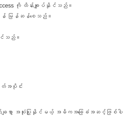
ccess ကို ထိန်းချုပ်နိုင်သည်။
 အချိန် မြန်ဆန်စေသည်။
။
နိုင်သည်။
တ်အပိုင်း
တ်ချစွာ အသုံးပြုနိုင်မယ့် အဓိကအခြေခံအဆင့်ဖြစ်ပါ