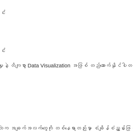
င်း
င်း
ကျမှုနဲ့ တိကျစွာ Data Visualization အဖြစ် တည်ဆောက်နိုင်ပ
ာထဲက အချက်အလက်တွေကို တစ်နေရာတည်းမှာ စံချိန်စံညွှန်းဖြင