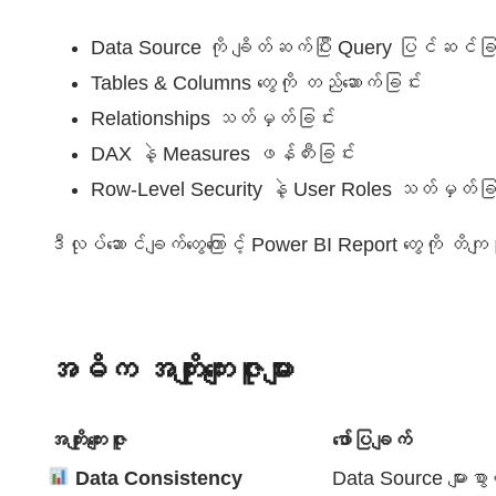
Data Source ကို ချိတ်ဆက်ပြီး Query ပြင်ဆင်ခြ
Tables & Columns တွေကို တည်ဆောက်ခြင်း
Relationships သတ်မှတ်ခြင်း
DAX နဲ့ Measures ဖန်တီးခြင်း
Row-Level Security နဲ့ User Roles သတ်မှတ်ခြ
ဒီလုပ်ဆောင်ချက်တွေကြောင့် Power BI Report တွေကို တိ
အဓိက အကျိုးကျေးဇူးများ
အကျိုးကျေးဇူး
ဖော်ပြချက်
Data Consistency
Data Source များစွ