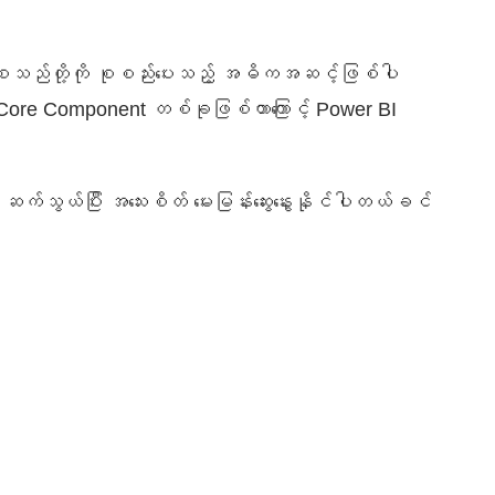
l စသည်တို့ကို စုစည်းပေးသည့် အဓိကအဆင့်ဖြစ်ပါ
 Core Component တစ်ခုဖြစ်တာကြောင့် Power BI
ု့ ဆက်သွယ်ပြီး အသေးစိတ် မေးမြန်းဆွေးနွေးနိုင်ပါတယ်ခင်