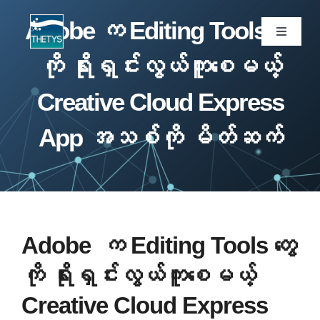
Skip
Adobe က Editing Tools တွေ
to
Toggle
Navigati
content
ကို ရိုးရှင်းလွယ်ကူစေမယ့်
ပင်မစာမျက်နှာ
Creative Cloud Express
ဝန်ဆောင်မှုများ
App အသစ်ကို မိတ်ဆက်
ကျွန်ုပ်တို့ပရောဂျက်များ
ထုတ်ကုန်များ
Adobe က Editing Tools တွေ
ဆောင်းပါး
ကို ရိုးရှင်းလွယ်ကူစေမယ့်
Creative Cloud Express
ကျွန်ုပ်တို့အကြောင်း