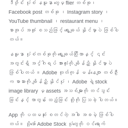
ဒီဇိုင်း ပုံစံ နမူနာ တွေမှ flier တစ်ခု၊
Facebook post တစ်ခု ၊ Instagram story ၊
YouTube thumbnail ၊ restaurant menu ၊
စာအုပ် အဖုံး စသည်ဖြင့် ရွေးချယ် နိုင်မှာပဲ ဖြစ်ပါ
တယ်။
နမူနာ ပုံစံတစ်ခုကို ရွေးချယ်ပြီးတာနှင့် ၎င်း
အတွင်းရှိ အင်္ဂါရပ် အားလုံးကို ချိန်ညှိ နိုင်မှာပဲ
ဖြစ်ပါတယ် ။ Adobe ထုတ်ကုန် မန်နေဂျာ တစ်ဦး
က စာသားကို ချိန်ညှိ နိုင်ပုံ ၊ Adobe ရဲ့ stock
image library မှ assets အသစ်များကို တင်သွင်း
ခြင်းနှင့် ကာတွန်း ထည့်ခြင်း တို့ကို ပြသခဲ့ ပါတယ်။
App ကို ပထမဆုံး စတင်တဲ့ အခါ အခမဲ့ ဖြစ်ပါ
တယ်။ သို့သော် Adobe Stock ပုံတွေကို ဝင်ရောက်