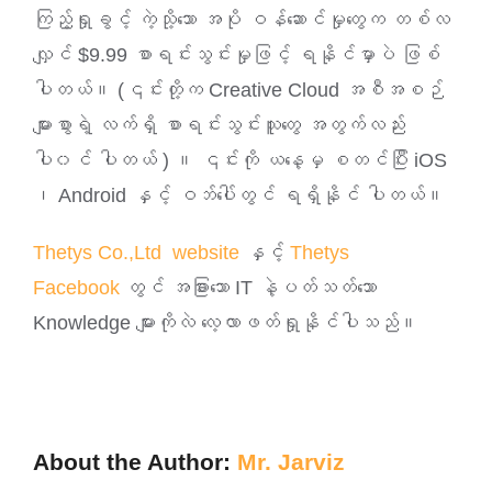
ကြည့်ရှုခွင့် ကဲ့သို့သော အပို ဝန်ဆောင်မှုတွေက တစ်လ
လျှင် $9.99 စာရင်းသွင်းမှုဖြင့် ရနိုင်မှာပဲ ဖြစ်
ပါတယ်။ (၎င်းတို့က Creative Cloud အစီအစဉ်
များစွာရဲ့ လက်ရှိ စာရင်းသွင်းသူတွေ အတွက်လည်း
ပါ၀င် ပါတယ် ) ။ ၎င်းကို ယနေ့မှ စတင်ပြီး iOS
၊ Android နှင့် ဝဘ်ပေါ်တွင် ရရှိနိုင် ပါတယ်။
Thetys Co.,Ltd website
နှင့်
Thetys
Facebook
တွင် အခြားသော IT နဲ့ပတ်သတ်သော
Knowledge များကိုလဲ လေ့လာဖတ်ရှုနိုင်ပါသည်။
About the Author:
Mr. Jarviz