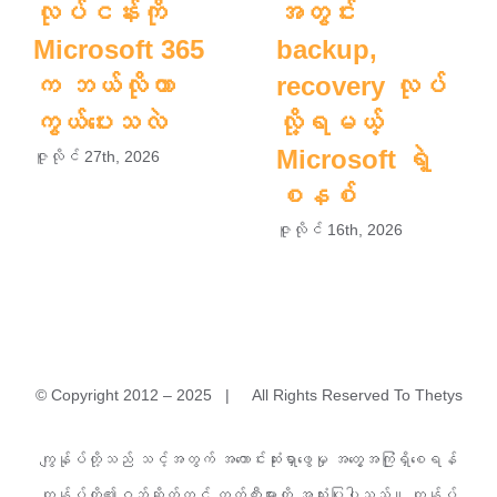
လုပ်ငန်းကို
အတွင်း
Microsoft 365
backup,
က ဘယ်လိုကာ
recovery လုပ်
ကွယ်ပေးသလဲ
လို့ရမယ့်
Microsoft ရဲ့
ဇူလိုင် 27th, 2026
စနစ်
ဇူလိုင် 16th, 2026
© Copyright 2012 – 2025 | All Rights Reserved To Thetys
အမှတ်(၁)A၊ မြခွာညို (၃)လမ်း၊ ယုဇနမြခွာညိုအိမ်ရာ၊ သာကေ
ကျွန်ုပ်တို့သည် သင့်အတွက် အကောင်းဆုံးရှာဖွေမှု အတွေ့အကြုံရှိစေရန်
တမြို့နယ်၊ ရန်ကုန်မြို့။
ကျွန်ုပ်တို့၏ဝဘ်ဆိုက်တွင် ကွတ်ကီးများကို အသုံးပြုပါသည်။ ကျွန်ုပ်