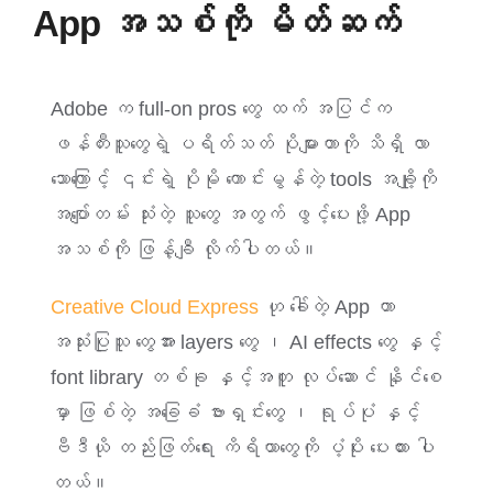
App အသစ်ကို မိတ်ဆက်
ဈေးနှုန်းစုံစမ်းရန်
Adobe က full-on pros တွေ ထက် အပြင်က
ဆက်သွယ်ရန်
ဖန်တီးသူတွေရဲ့ ပရိတ်သတ် ပိုများတာကို သိရှိ လာ
သောကြောင့် ၎င်းရဲ့ ပိုမို ကောင်းမွန်တဲ့ tools အချို့ကို
အပျော်တမ်း သုံးတဲ့ သူတွေ အတွက် ဖွင့်ပေးဖို့ App
အသစ်ကို ဖြန့်ချီ လိုက်ပါတယ်။
Creative Cloud Express
ဟု ခေါ်တဲ့ App ဟာ
အသုံးပြုသူ တွေအား layers တွေ ၊ AI effects တွေ နှင့်
font library တစ်ခု နှင့်အတူ လုပ်ဆောင် နိုင်စေ
မှာ ဖြစ်တဲ့ အခြေခံ ဗားရှင်းတွေ ၊ ရုပ်ပုံ နှင့်
ဗီဒီယို တည်းဖြတ်ရေး ကိရိယာတွေကို ပံ့ပိုး ပေးထား ပါ
တယ်။