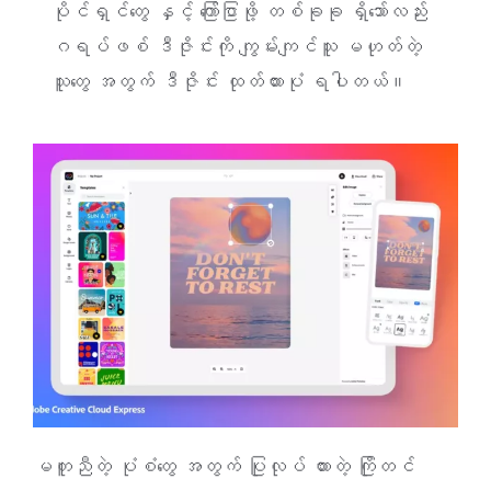
ပိုင်ရှင်တွေ နှင့် ကြော်ငြာဖို့ တစ်ခုခု ရှိသော်လည်း
ဂရပ်ဖစ် ဒီဇိုင်းကို ကျွမ်းကျင်သူ မဟုတ်တဲ့
သူတွေ အတွက် ဒီဇိုင်း ထုတ်ထားပုံ ရပါတယ်။
မတူညီတဲ့ ပုံစံတွေ အတွက် ပြုလုပ် ထားတဲ့ ကြိုတင်