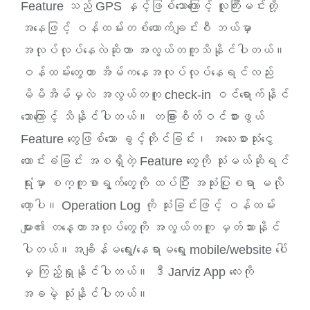
Feature သည် GPS နှင့်ဖြစ်သောကြောင့် လူကြီးမင်းတို့
အနေဖြင့် ဝန်ထမ်းတစ်ယောက်ချင်းစီ ဘယ်မှာ
အလုပ်လုပ်နေလဲဆိုတာ အလွယ်တကူသိနိုင်ပါတယ်။
ဝန်ထမ်းတွေဟာ အိမ်ကနေအလုပ်လုပ်နေရင်လည်း
မိမိအိမ်မှလဲ အလွယ်တကူ check-in ဝင်ရောက်နိုင်
သောကြောင့် သိနိုင်ပါတယ်။ တခြားစိတ်ဝင်စားဖွယ်
Feature တွေဖြစ်သော ခွင့်တိုင်ခြင်း၊ အသေးစားသုံးငွေ
တောင်းခံခြင်း အစရှိတဲ့ Feature တွေကို သုံးမယ်ဆိုရင်
ရုံးမှာ စက္ကူစာရွက်တွေကို ထပ်ပြီး အသုံးပြုစရာ မလို
တော့ပါ။ Operation Log ကို သုံးခြင်းဖြင့် ဝန်ထမ်း
များ၏ တနေ့တာအလုပ်တွေကို အလွယ်တကူ မှတ်သားနိုင်
ပါတယ်။အချိန်မရွေး/နေရာမရွေး mobile/website ပေါ်
မှ ကြည့်ရှုနိုင်ပါတယ်။ ဒီ Jarviz App လေးကို
အခမဲ့ သုံးနိုင်ပါတယ်။