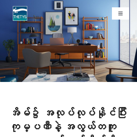
Skip
to
Toggle
Navigati
content
ပင်မစာမျက်နှာ
ဝန်ဆောင်မှုများ
ကျွန်ုပ်တို့ပရောဂျက်များ
ထုတ်ကုန်များ
ဆောင်းပါး
အိမ်၌ အလုပ်လုပ်နိုင်ပြီး
ကုမ္ပဏီနဲ့ အလွယ်တကူ
ကျွန်ုပ်တို့အကြောင်း