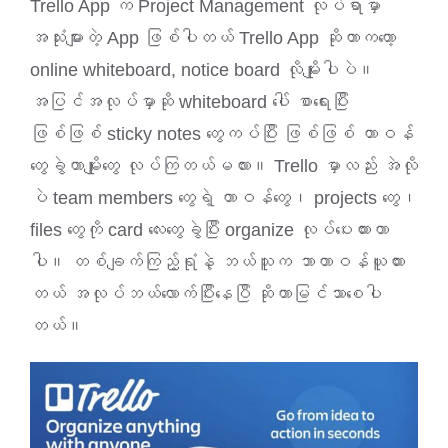
Trello App က Project Management လုပ်ရာမှာ
အသုံးများတဲ့ App ဖြစ်ပါတယ် Trello App ဆိုတာကတော့
online whiteboard, notice board လိုမျိုးပါပဲ။
အပြင်အလုပ်မှာဆို whiteboard ပေါ် စာရေးပြီး
ဖြစ်ဖြစ် sticky notes တွေကပ်ပြီး ဖြစ်ဖြစ် တာဝန်
တွေခွဲတာမျိုးတွေ လုပ်ကြတယ်မလား။ Trello မှာလည်း အဲလို
ပဲ team members တွေရဲ့ တာဝန်တွေ၊ projects တွေ၊
files တွေကို card လေးတွေခွဲပြီး organize လုပ်ပေးထားတာ
ပါ။ တစ်ချက်ကြည့်ရုံနဲ့ ဘယ်သူက ဘာတာဝန်ယူထား
တယ် အလုပ်ဘယ်လောက်ပြီးနေပြီ ဆိုတာမြင်သာစေပါ
တယ်။