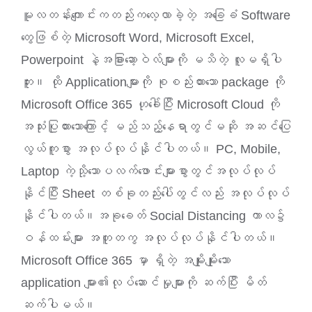
မူလတန်းကျောင်းကတည်းကလေ့လာခဲ့တဲ့ အခြေခံ Software
တွေဖြစ်တဲ့ Microsoft Word, Microsoft Excel,
Powerpoint နဲ့အခြားဆော့ဝဲလ်များကို မသိတဲ့ လူမရှိပါ
ဘူး။ ထို Applicationများကို စုစည်းထားသော package ကို
Microsoft Office 365 ဟုခေါ်ပြီး Microsoft Cloud ကို
အသုံးပြုထားသောကြောင့် မည်သည့်နေရာတွင်မဆို အဆင်ပြေ
လွယ်ကူစွာ အလုပ်လုပ်နိုင်ပါတယ်။ PC, Mobile,
Laptop ကဲ့သို့သောပလက်ဖောင်းများစွာတွင်အလုပ်လုပ်
နိုင်ပြီး Sheet တစ်ခုတည်းပေါ်တွင်လည်း အလုပ်လုပ်
နိုင်ပါတယ်။အခုခေတ် Social Distancing ကာလ၌
ဝန်ထမ်းများ အတူတကွ အလုပ်လုပ်နိုင်ပါတယ်။
Microsoft Office 365 မှာ ရှိတဲ့ အမျိုးမျိုးသော
application များ၏လုပ်ဆောင်မှုများကို ဆက်ပြီး မိတ်
ဆက်ပါမယ်။