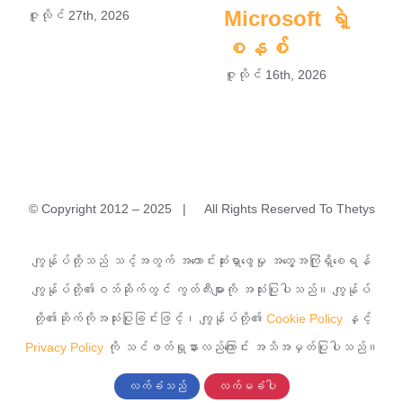
Microsoft ရဲ့
ဇူလိုင် 27th, 2026
စနစ်
ဇူလိုင် 16th, 2026
© Copyright 2012 – 2025 | All Rights Reserved To Thetys
အမှတ်(၁)A၊ မြခွာညို (၃)လမ်း၊ ယုဇနမြခွာညိုအိမ်ရာ၊ သာကေ
ကျွန်ုပ်တို့သည် သင့်အတွက် အကောင်းဆုံးရှာဖွေမှု အတွေ့အကြုံရှိစေရန်
တမြို့နယ်၊ ရန်ကုန်မြို့။
ကျွန်ုပ်တို့၏ဝဘ်ဆိုက်တွင် ကွတ်ကီးများကို အသုံးပြုပါသည်။ ကျွန်ုပ်
တို့၏ဆိုက်ကိုအသုံးပြုခြင်းဖြင့်၊ ကျွန်ုပ်တို့၏
Cookie Policy
နှင့်
၀၉ ၇၆၈၂၄၂၇၇၇
Privacy Policy
ကို သင်ဖတ်ရှုနားလည်ကြောင်း အသိအမှတ်ပြုပါသည်။
လက်ခံသည်
လက်မခံပါ