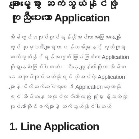
ချောမွေ့စွာ ဆက်သွယ်နိုင်ဖို့
ဈေးနှုန်းစုံစမ်းရန်
ကူညီပေးသော Application
ဆက်သွယ်ရန်
အိမ်တွင်အလုပ်လုပ်ရန်လိုအပ်သောအခြေအနေမျိုး
တွင် ကုမ္ပဏီများစွာဟာ ၀န်ထမ်းများနှင့် လွယ်ကူစွာ
ဆက်သွယ်နိုင်ရန်အတွက် ကြားခံဖြစ်သော Application
ကိုရှာနေဆဲဖြစ်ပါတယ်။ ဒီနေ့ ကျွန်တော်တို့ဟာ အိမ်က
နေ အလုပ်လုပ်မယ်ဆိုရင် လိုအပ်တဲ့ Application
များနဲ့ မိတ်ဆက်ပေးပါရစေ ဒီ Application တွေဟာဆို
ရင် အိမ်ကနေ အလုပ်လုပ်သော်လည်း ရုံးမှာ ရှိသကဲ့သို့
လုပ်ဖော်ကိုင်ဖက်များနဲ့ ဆက်သွယ်နိုင်ပါတယ်
1. Line Application