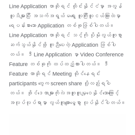
Line Application ဟာဆိုရင် ထိုင်းနိုင်ငံမှာ အလွန်
လူသိများပြီး အသက်အရွယ်မရွေး လူကြီးလူငယ်ကြားထဲမှာ
ရေပန်းစားသော Application တစ်ခုဖြစ်ပါတယ်။
Line Application ဟာဆိုရင် သင့်ကို ပိုမိုလွယ်ကူစွာ
ဆက်သွယ်နိုင်ဖို့ ကူညီပေးတဲ့ Application ဖြစ်ပါ
တယ်။ ဒီ Line Application မှာ Video Conference
Feature တစ်ခုကို ထပ်ထည့်ထားပါတယ်။ ဒီ
Feature ဟာဆိုရင် Meeting ထိုင်နေရင်း
participants တွေက screen share လို့လည်းရပါ
တယ်။ ဖိုင်ဒေတာများကိုလဲအတူတူမျှဝေနိုင်သောကြောင့်
အလုပ်လုပ်ရာမှာ လွယ်ကူချောမွေ့စွာ လုပ်နိုင်ပါတယ်။