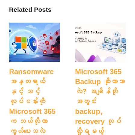
Related Posts
Ransomware
Microsoft 365
အန္တရာယ်
Backup ဆိုတာဘာ
နှင့် သင့်
လဲ? အချိန်တို
လုပ်ငန်းကို
အတွင်း
Microsoft 365
backup,
က ဘယ်လိုကာ
recovery လုပ်
ကွယ်ပေးသလဲ
လို့ရမယ့်