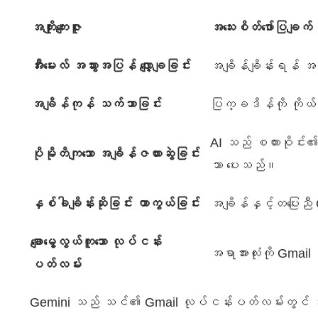
အကျိုးကျေးဇူး
အသေးစိတ်ဖော်ပြချက်
အီးမေးလ် အသွားအပြန် လျှော့ချခြင်း
အချိန်ချိန်းရန် အပ
အချိန်ကုန် သက်သာခြင်း
ပြက္ခဒိန်ကို ကိုယ်
AI သည် စကားဝိုင်း
ပိုမိုတိကျသော အချိန်ဇယားဆွဲခြင်း
သာ ပေးသည်။
နှစ်ခါချိန်းဆိုခြင်း ကာကွယ်ခြင်း
အချိန်နှင့်တပြေးညီ 
ချောမွေ့လွယ်ကူသော လုပ်ငန်း
အရာအားလုံးကို Gmail 
ပတ်လမ်း
Gemini သည် သင်၏ Gmail လုပ်ငန်းပတ်လမ်းတွင် အမြ