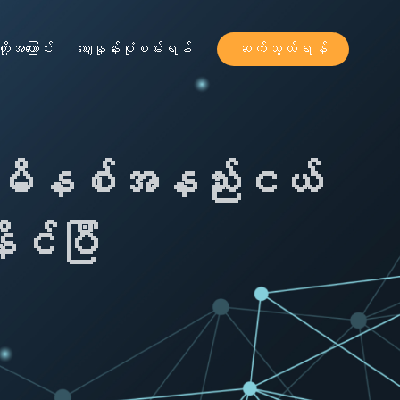
ို့အကြောင်း
ဈေးနှုန်းစုံစမ်းရန်
ဆက်သွယ်ရန်
ို မိနစ်အနည်းငယ်
ုင်ပြီ