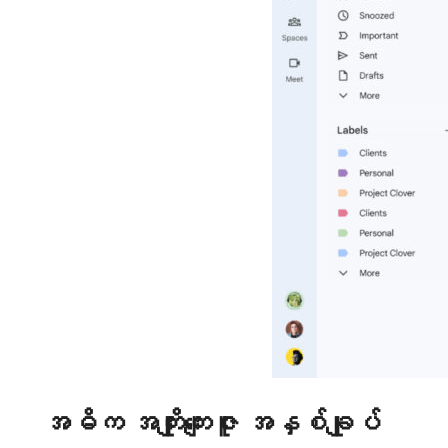
အဓိက အကျိုးကျေးဇူး အနှစ်ချုပ်