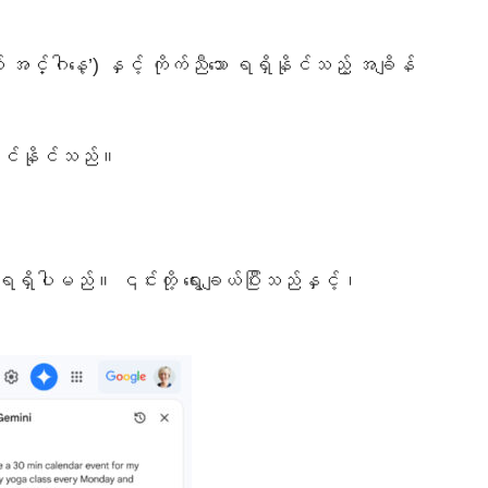
္ဂါနေ့’) နှင့် ကိုက်ညီသော ရရှိနိုင်သည့် အချိန်
ြင်ဆင်နိုင်သည်။
ု ရရှိပါမည်။ ၎င်းတို့ ရွေးချယ်ပြီးသည်နှင့်၊