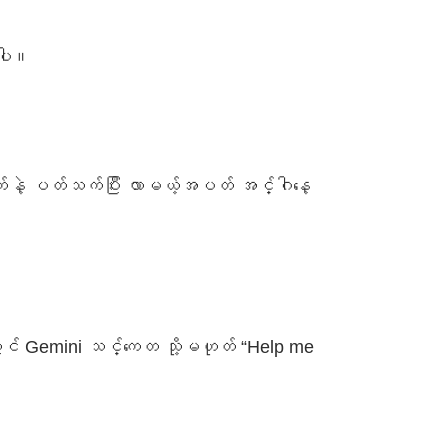
်ပါ။
က်နဲ့ ပတ်သက်ပြီး လာမယ့်အပတ် အင်္ဂါနေ့
် Gemini သင်္ကေတ သို့မဟုတ် “Help me