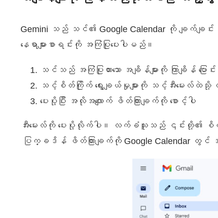
Gemini သည် သင်၏ Google Calendar ကို ချက်ချင်း စစ
နေရာများစာရင်းကို အကြံပြုပေးပါမည်။
သင်သည် အကြံပြုထားသော အချိန်များကို ကြာချိန် ပြော
သင့်စိတ်ကြိုက် ရွေးချယ်မှုများကို သင့်အီးမေးလ်ထဲသိ
ပေးပို့ပြီး အလိုအလျောက် ဖိတ်ကြားချက်ကို စောင့်ပါ
အီးမေးလ်ကို ပေးပို့လိုက်ပါ။ လက်ခံသူသည် ၎င်းတို့၏ စိ
ပြက္ခဒိန် ဖိတ်ကြားချက်ကို Google Calendar တွင် အလိ