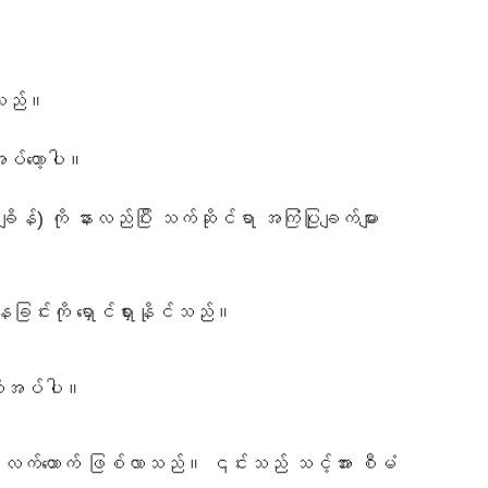
ေးသည်။
အပ်တော့ပါ။
 ကို နားလည်ပြီး သက်ဆိုင်ရာ အကြံပြုချက်များ
ခြင်းကို ရှောင်ရှားနိုင်သည်။
 မလိုအပ်ပါ။
 လက်ထောက် ဖြစ်လာသည်။ ၎င်းသည် သင့်အား စီမံ