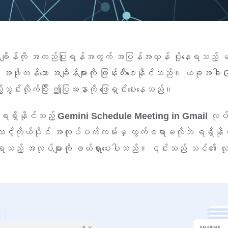
်ကို အတည်ပြုရန်အတွက် အပြန်အလှန် ပို့နေရသည့် မပြီးဆုံးန
် အဖိုးတန်သော အချိန်များကို ဖြုန်းတီးစေနိုင်သည်။ ယခုအ
ည့်သွင်းလိုက်ပြီး ဤပြဿနာကို ဖြေရှင်းပေးနေသည်။
 ရရှိနိုင်သည့်
Gemini Schedule Meeting in Gmail
လုပ်
င့်ကိုယ်ပိုင် အလုပ်ပတ်လမ်းမှ ထွက်စရာမလိုဘဲ ရရှိနိုင်သော 
ရသည့် အလုပ်များကို ဖယ်ရှားပေးပါသည်။ ၎င်းသည် သင်၏ လုပ်င