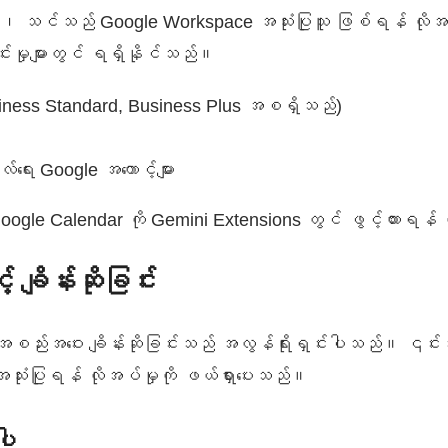
က်၊ သင်သည် Google Workspace အသုံးပြုသူ ဖြစ်ရန် လိ
းမှုများတွင် ရရှိနိုင်သည်။
iness Standard, Business Plus အစရှိသည်)
လ်ရေး Google အကောင့်များ
oogle Calendar ကို Gemini Extensions တွင် ဖွင့်ထားရန
ချိန်းဆိုခြင်း
 အစည်းအဝေး ချိန်းဆိုခြင်းသည် အလွန်ရိုးရှင်းပါသည်။ ၎င်းသည
သုံးပြုရန် လိုအပ်မှုကို ဖယ်ရှားပေးသည်။
ပါ