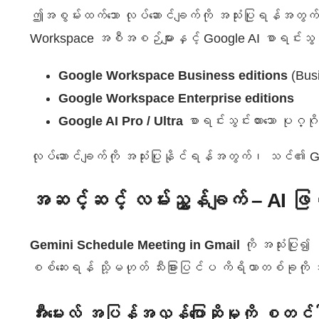
ဤအစွမ်းထက်သော လုပ်ဆောင်ချက်ကို အသုံးပြုရန်အတွ
Workspace အစီအစဉ်များနှင့် Google AI စာရင်းသွင်
Google Workspace Business editions
(Bus
Google Workspace Enterprise editions
Google AI Pro / Ultra
စာရင်းသွင်းထားသော ပုဂ္ဂို
လုပ်ဆောင်ချက်ကို အသုံးပြုနိုင်ရန်အတွက်၊ သင်၏ G
အဆင့်ဆင့် လမ်းညွှန်ချက် – AI ဖြင့် 
Gemini Schedule Meeting in Gmail
ကို အသုံးပြု၍
စစ်ဆေးရန် သို့မဟုတ် သီးခြားပြင်ပ ကိရိယာတစ်ခုကို အ
အီးမေးလ် အပြန်အလှန်ပြောဆိုမှုကို စတင်