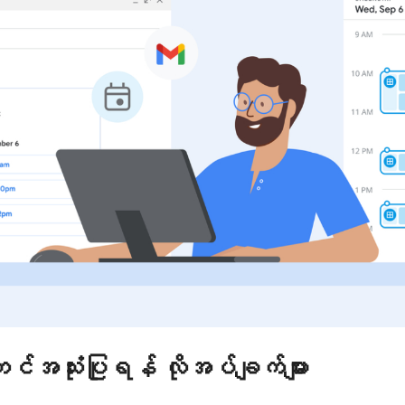
်အသုံးပြုရန် လိုအပ်ချက်များ