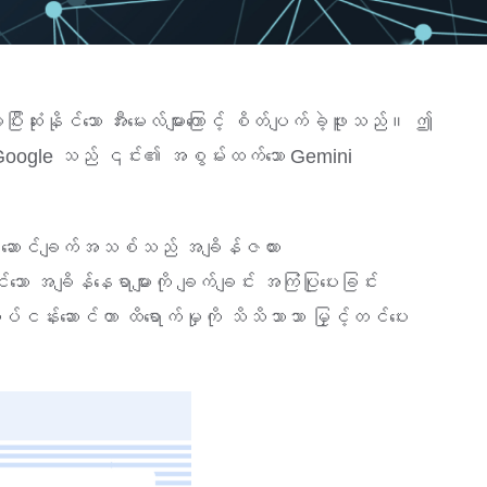
ိုင်သော အီးမေးလ်များကြောင့် စိတ်ပျက်ခဲ့ဖူးသည်။ ဤ
ခါ Google သည် ၎င်း၏ အစွမ်းထက်သော Gemini
ဆောင်ချက်အသစ်သည် အချိန်ဇယား
အချိန်နေရာများကို ချက်ချင်း အကြံပြုပေးခြင်း
န်းဆောင်တာ ထိရောက်မှုကို သိသိသာသာ မြှင့်တင်ပေး