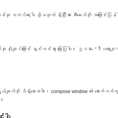
တစ်ခု စတင်ရေးပါ သို့မဟုတ် ရှိပြီးသား အီးမေးလ်ကို အကြောင်းပြန
ိုချင်ကြောင်း ရှင်းလင်းစွာ ပြောပြပါ။ ဥပမာ- “ဒီပရောဂျ
်ချက်ကို သိရှိသောအခါ၊ compose window ၏ အောက်ဘက်တွင
ါ။
်းပါ