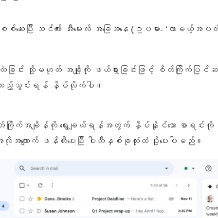
်ဆေးပြီး သင်၏ အီးမေးလ် အခြေအနေ (ဥပမာ- ‘လာမယ့်အပတ် အင်
င်းလဲခြင်း သို့မဟုတ် အချို့ကို ဖယ်ရှားခြင်းဖြင့် စိတ်ကြိုက်ပ
ု့ ထည့်သွင်းရန် နှိပ်လိုက်ပါ။
တ်ကြိုက်အချိန်ကို ရွေးချယ်ရန်အတွက် နှိပ်နိုင်သော စာရင်းကိ
ုအလျောက် ဖန်တီးပေးပြီး ပါတီနှစ်ခုလုံးထံ ပို့ပေးပါမည်။