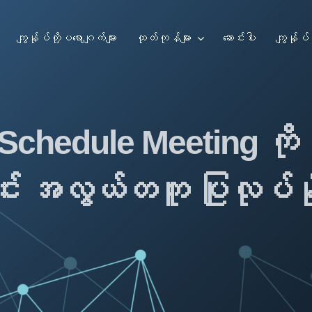
ကျွန်ုပ်တို့ပရောဂျက်များ
ထုတ်ကုန်များ
ဆောင်းပါး
ကျွန်ုပ်တ
i Schedule Meeting က
း အလွယ်တကူ ပြုလုပ်နိ