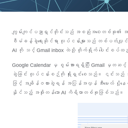
ကျွမ်းကျင်ပညာရှင်တိုင်းသည် အစည်းအဝေးတစ်ခု၏ အချိန
စီမံခန့်ခွဲရေးဆိုင်ရာ လုပ်ငန်းများသည် တစ်ပတ်လျှင
AI ကို သင့် Gmail inbox ထဲသို့ တိုက်ရိုက် ပေါင်းစပ်ထ
Google Calendar မှ စွမ်းအားရရှိပြီး Gmail မှတဆင့်
ဆွဲခြင်း လုပ်ငန်းစဉ်ကို ရိုးရှင်းစေသည်။ ၎င်းသည် သ
ဖြင့် အချိန်ဇယားဆွဲရန် အပြန်အလှန် အီးမေးလ် ပို့နေ
နိုင်သည့် အဖိုးတန်သော AI ကိရိယာတစ်ခုဖြစ်သည်။