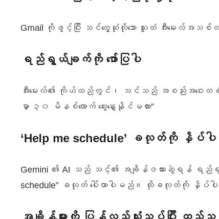
Gmail ကိုဖွင့်ပြီး သင်တွေ့ဆုံလိုသော သူထံ အီးမေးလ်အသစ်
ရည်ရွယ်ချက်ကို ဖော်ပြပါ
အီးမေးလ်၏ ကိုယ်ထည်တွင်၊ သင်သည် အစည်းအဝေးတစ်ခု လ
မှာ ၃၀ မိနစ်လောက် ဆွေးနွေးနိုင်မလား”
‘Help me schedule’ ခလုတ်ကို နှိပ်ပါ
Gemini ၏ AI သည် သင့်၏ အချိန်ဇယားဆွဲရန် ရည်ရွယ
schedule” ခလုတ် ပေါ်လာပါမည်။ ထိုခလုတ်ကို နှိပ်ပ
အချိန်များကို ပြန်လည်သုံးသပ်ပြီး ထည့်သွင