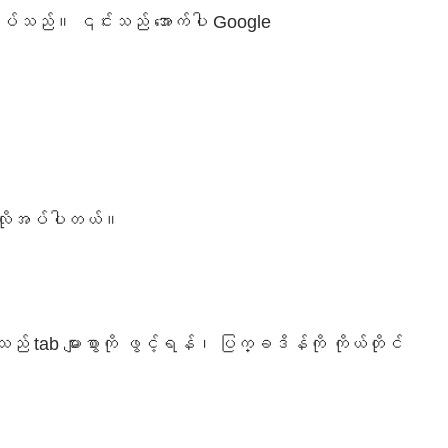
ုအပ်သည်။ ၎င်းသည် အောက်ပါ Google
် လိုအပ်ပါတယ်။
် tab များစွာကို ဖွင့်ရန်၊ ပြက္ခဒိန်ကို ကိုယ်တိုင်