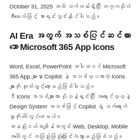
October 31, 2025 အထိ သက်တမ်းရှိပြီး တက္ကသိုလ်
အီးမေးလ်ဖြင့် စာရင်းသွင်းနိုင်ပါသည်။
AI Era အတွက် အသစ်ပြင်ဆင်ထား
သော Microsoft 365 App Icons
Word, Excel, PowerPoint အပါအဝင် Microsoft
365 App များမှာ Copilot နဲ့ အသစ်လှပလာတဲ့ Icons
များကို ထုတ်လွှင့်တော့မည်ဖြစ်ပါသည်။
ဒီ Icons အသစ်များဟာ ပိုသန့်ရှင်းပြီး အရောင်လှလှနဲ့
Design System အသစ်ဖြင့် Copilot ရဲ့ သက်ရောက်
မှုကို ပေါ်လွင်စေမယ်။
အနည်းငယ်အချိန်အတွင်း Web, Desktop, Mobile
အပေါ်တွင် တဖြည်းဖြည်းပြောင်းလဲသွားမည်ဖြစ်သည်။