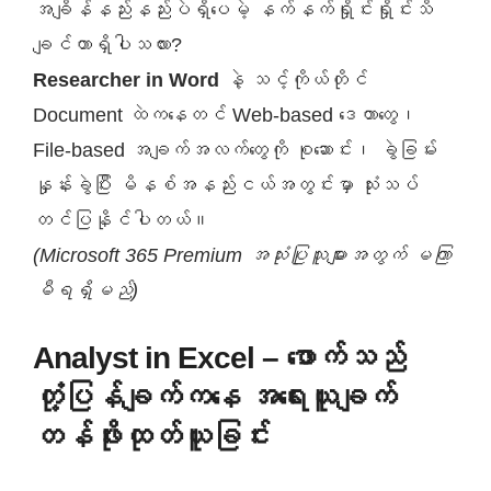
အချိန်နည်းနည်းပဲရှိပေမဲ့ နက်နက်ရှိုင်းရှိုင်းသိ
ချင်တာရှိပါသလား?
Researcher in Word
နဲ့ သင့်ကိုယ်တိုင်
Document ထဲကနေတင် Web-based ဒေတာတွေ၊
File-based အချက်အလက်တွေကို စုဆောင်း၊ ခွဲခြမ်း
နှုန်းခွဲပြီး မိနစ်အနည်းငယ်အတွင်းမှာ သုံးသပ်
တင်ပြနိုင်ပါတယ်။
(Microsoft 365 Premium အသုံးပြုသူများအတွက် မကြာ
မီရရှိမည်)
Analyst in Excel – ဖောက်သည်
တုံ့ပြန်ချက်ကနေ အရေးယူချက်
တန်ဖိုးထုတ်ယူခြင်း