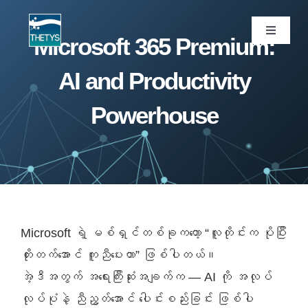
Skip
to
Toggle
Microsoft 365 Premium:
Navigati
content
ပင်မစာမျက်နှာ
AI and Productivity
Powerhouse
ဝန်ဆောင်မှုများ
ကျွန်ုပ်တို့ပရောဂျက်များ
ထုတ်ကုန်များ
Microsoft ရဲ့ မစ်ရှင်တစ်ခုကတော့ “လူတိုင်းက ပိုပြီး
ဆောင်းပါး
တိုးတက်အောင် ကူညီပေးတာ” ဖြစ်ပါတယ်။
အဲ့ဒီအတွက် အရေးကြီးဆုံးအချက်က — AI ကို အလုပ်
ကျွန်ုပ်တို့အကြောင်း
လုပ်ပုံနဲ့ ညီညွတ်အောင် ပေါင်းစည်းခြင်း ဖြစ်ပါ