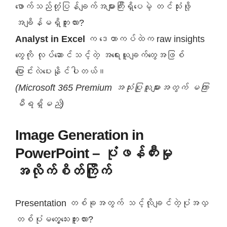
ဖောက်သည်တုံ့ပြန်ချက်အများကြီးရှိပေမဲ့ တင်သုံးဖို့
အချိန်မရှိဘူးလား?
Analyst in Excel
က ဒေတာကပ်ထဲက raw insights
တွေကို လုပ်ဆောင်သင့်တဲ့ အရေးယူချက်တွေအဖြစ်
ပြောင်းလဲပေးနိုင်ပါတယ်။
(Microsoft 365 Premium အသုံးပြုသူများအတွက် မကြာ
မီရရှိမည်)
Image Generation in
PowerPoint – ပုံဖန်တီးမှု
အလိုက်စိတ်ကြိုက်
Presentation တစ်ခုအတွက် သင့်လိုချင်တဲ့ပုံအလှ
တစ်ပုံမတွေ့သေးဘူးလား?