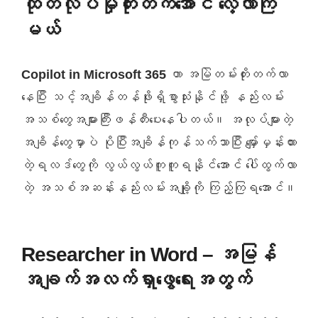
ထုတ်လုပ်မှုတိုးတက်အောင် လေ့လာကြ
မယ်
Copilot in Microsoft 365
ဟာ အမြဲတမ်းတိုးတက်လာ
နေပြီး သင့်အချိန်တန်ဖိုးရှိစွာသုံးနိုင်ဖို့ နည်းလမ်း
အသစ်တွေအများကြီးဖန်တီးပေးနေပါတယ်။ အလုပ်များတဲ့
အချိန်တွေမှာပဲ ပိုပြီးအချိန်ကုန်သက်သာပြီး မျှော်မှန်းထား
တဲ့ရလဒ်တွေကို လွယ်လွယ်ကူကူရနိုင်အောင် ပေါ်ထွက်လာ
တဲ့ အသစ်အဆန်းနည်းလမ်းအချို့ကို ကြည့်ကြရအောင်။
Researcher in Word – အမြန်
အချက်အလက်ရှာဖွေရေးအတွက်