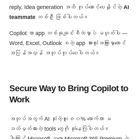
reply, Idea generation အထိ လုပ်ဆောင်ပေးနိုင်တဲ့
AI
teammate
တစ်ဦး ဖြစ်ပါတယ်။
Copilot ဟာ app တစ်ခုချင်းစီထဲမှာပဲ မဟုတ်ပါ —
Word, Excel, Outlook စတဲ့ app အားလုံးအကြားမှာတောင်
အပြန်အလှန် အလုပ်လုပ်ပေးပါတယ်။
Secure Way to Bring Copilot to
Work
အလုပ်အတွက် AI သုံးတဲ့လူ ၈၀% လောက်ဟာ မ
သတ်မှတ်ထားတဲ့ tools တွေကို သုံးနေကြပါတယ်။
ဒါကြောင့် Microsoft ကတော့ Microsoft 365 Premium ထဲ