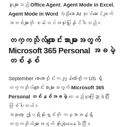
သူများသည်
Office Agent
,
Agent Mode in Excel
,
Agent Mode in Word
ကဲ့သို့သော AI လုပ်ဆောင်ချက်
အသစ်များကို စမ်းသပ်အသုံးပြုနိုင်ပါသည်။
တက္ကသိုလ်ကျောင်းသားများအတွက်
Microsoft 365 Personal အခမဲ့
တစ်နှစ်
September စောစောပိုင်းက ကျွန်တော်တို့က US ရှိ
တက္ကသိုလ်ကျောင်းသားများအတွက်
Microsoft 365
Personal တစ်နှစ်အခမဲ့
ပေးမည်ဟုကြေညာခဲ့ပြီး
ဖြစ်ပါတယ်။
အခုတော့ ဤပရိုမိုးရှင်းကို ကမ္ဘာအနှံ့ရှိ
တက္ကသိုလ်များအတွက် တိုးချဲ့ပေးနေပါပြီ။