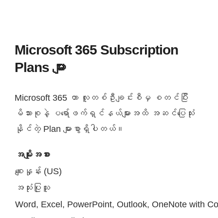
Microsoft 365 Subscription
Plans များ
Microsoft 365 ဟာ လူတစ်ဦးချင်းစီမှ စတင်ပြီး
မိသားစုနဲ့ ပရော်ဖက်ရှင်နယ်များအထိ အဆင်ပြေသုံး
နိုင်တဲ့ Plan များစွာရှိပါတယ်။
အမျိုးအစား
စျေးနှုန်း (US)
အသုံးပြုသူ
Word, Excel, PowerPoint, Outlook, OneNote with Co