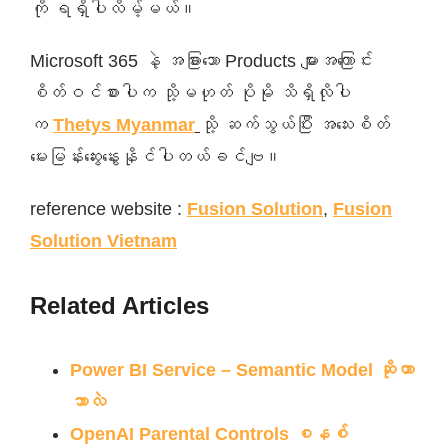
ကို ရရှိပါလိမ့်မယ်။
Microsoft 365 နဲ့ အခြားသော Products များအကြောင်း
စိတ်ဝင်စားပါက သို့မဟုတ် ပိုမို သိရှိလိုပါ
က
Thetys Myanmar
သို့ ဆက်သွယ်ပြီး အသေးစိတ်
မေးမြန်းဆွေးနွေးနိုင်ပါတယ်ခင်ဗျ။
reference website :
Fusion Solution
,
Fusion
Solution Vietnam
Related Articles
Power BI Service – Semantic Model ဆိုတာ
ဘာလဲ
OpenAI Parental Controls စနစ်