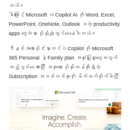
တယ်။
ဈေးနှုန်းစုံစမ်းရန်
ဒါကြောင့် Microsoft က Copilot AI ကို Word, Excel,
PowerPoint, OneNote, Outlook စတဲ့ productivity
ဆက်သွယ်ရန်
apps တွေထဲမှာ ပိုမိုချဲ့ထွင်ပေးနေပါတယ်။
ဒီနှစ်အစောပိုင်းမှာတင်ပဲ Copilot ကို Microsoft
365 Personal နဲ့ Family plan အသုံးပြုသူတွေအတွက်
ထည့်သွင်းပေးထားပြီး အခုတော့ ပိုမိုတန်ဖိုးရှိတဲ့
Subscription အသစ်တစ်ခုကို မိတ်ဆက်လိုက်ပါပြီ