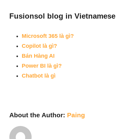
Fusionsol blog in Vietnamese
Microsoft 365
là
gì
?
Copilot
là
gì
?
Bán
Hàng
AI
Power BI
là
gì
?
Chatbot
là
gì
About the Author:
Paing