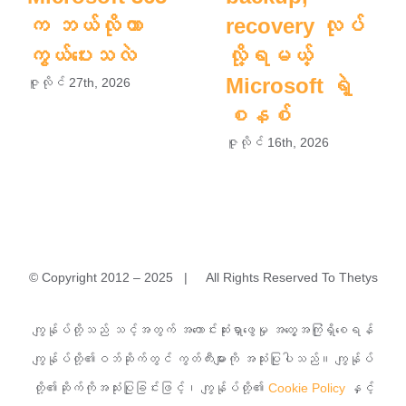
က ဘယ်လိုကာ
recovery လုပ်
ကွယ်ပေးသလဲ
လို့ရမယ့်
Microsoft ရဲ့
ဇူလိုင် 27th, 2026
စနစ်
ဇူလိုင် 16th, 2026
© Copyright 2012 – 2025 | All Rights Reserved To Thetys
အမှတ်(၁)A၊ မြခွာညို (၃)လမ်း၊ ယုဇနမြခွာညိုအိမ်ရာ၊ သာကေ
ကျွန်ုပ်တို့သည် သင့်အတွက် အကောင်းဆုံးရှာဖွေမှု အတွေ့အကြုံရှိစေရန်
တမြို့နယ်၊ ရန်ကုန်မြို့။
ကျွန်ုပ်တို့၏ဝဘ်ဆိုက်တွင် ကွတ်ကီးများကို အသုံးပြုပါသည်။ ကျွန်ုပ်
တို့၏ဆိုက်ကိုအသုံးပြုခြင်းဖြင့်၊ ကျွန်ုပ်တို့၏
Cookie Policy
နှင့်
၀၉ ၇၆၈၂၄၂၇၇၇