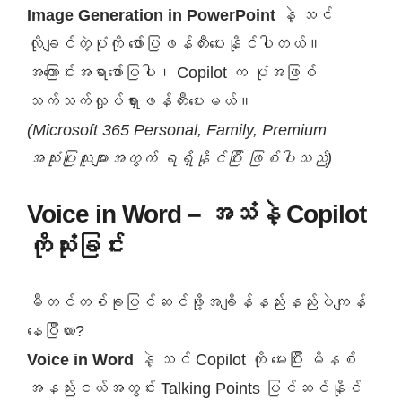
Image Generation in PowerPoint
နဲ့ သင်
လိုချင်တဲ့ပုံကို ဖော်ပြဖန်တီးပေးနိုင်ပါတယ်။
အကြောင်းအရာဖော်ပြပါ၊ Copilot က ပုံအဖြစ်
သက်သက်လှုပ်ရှားဖန်တီးပေးမယ်။
(Microsoft 365 Personal, Family, Premium
အသုံးပြုသူများအတွက် ရရှိနိုင်ပြီး ဖြစ်ပါသည်)
Voice in Word – အသံနဲ့ Copilot
ကိုသုံးခြင်း
မီတင်တစ်ခုပြင်ဆင်ဖို့အချိန်နည်းနည်းပဲကျန်
နေပြီလား?
Voice in Word
နဲ့ သင် Copilot ကို မေးပြီး မိနစ်
အနည်းငယ်အတွင်း Talking Points ပြင်ဆင်နိုင်