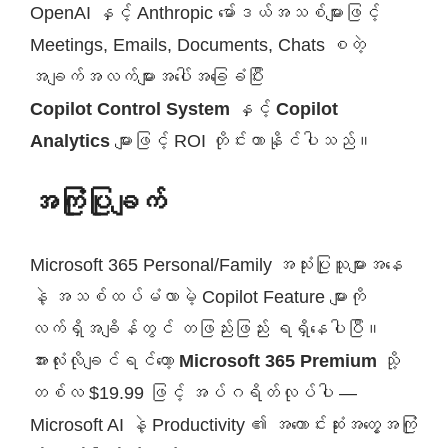
OpenAI နှင့် Anthropic မော်ဒယ်အသစ်များဖြင့်
Meetings, Emails, Documents, Chats စတဲ့
အချက်အလက်များအပေါ်အခြေခံပြီး
Copilot Control System
နှင့်
Copilot
Analytics
များဖြင့် ROI တိုင်းတာနိုင်ပါသည်။
အကြုံပြုချက်
Microsoft 365 Personal/Family အသုံးပြုသူများအနေ
နဲ့ အသစ်ထပ်မံလာမဲ့ Copilot Feature များကို
လက်ရှိအချိန်တွင် တဖြည်းဖြည်း ရရှိနေပါပြီ။
အားလုံးလိုချင်ရင်တော့
Microsoft 365 Premium
သို့
တစ်လ $19.99 ဖြင့် အပ်ဂရိတ်လုပ်ပါ —
Microsoft AI နဲ့ Productivity ၏ အကောင်းဆုံးအတွေ့အကြုံ