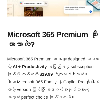
Microsoft 365 Premium ဆို
တာဘာလဲ?
Microsoft 365 Premium ဟာ အထူး designed လုပ်ထား
တဲ့
AI + Productivity
အပြည့်အစုံ subscription
ဖြစ်ပြီး တစ်လကို
$19.99
ပဲကျသင့်ပါတယ်။
ဒါဟာ Microsoft 365 Family နဲ့ Copilot Pro ကို ပေါင်း
ထားတဲ့ version ဖြစ်ပြီး အနာဂတ်အလုပ်သမားတွေ
အတွက် perfect choice ဖြစ်ပါတယ်။