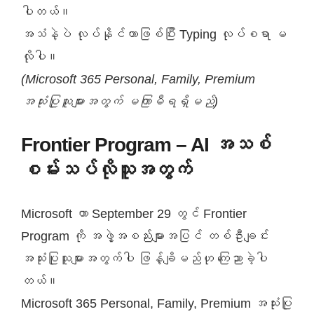
ပါတယ်။
အသံနဲ့ပဲ လုပ်နိုင်တာဖြစ်ပြီး Typing လုပ်စရာ မ
လိုပါ။
(Microsoft 365 Personal, Family, Premium
အသုံးပြုသူများအတွက် မကြာမီရရှိမည်)
Frontier Program – AI အသစ်
စမ်းသပ်လိုသူအတွက်
Microsoft ဟာ September 29 တွင် Frontier
Program ကို အဖွဲ့အစည်းများအပြင် တစ်ဦးချင်း
အသုံးပြုသူများအတွက်ပါ ဖြန့်ချိမည်ဟု ကြေညာခဲ့ပါ
တယ်။
Microsoft 365 Personal, Family, Premium အသုံးပြု