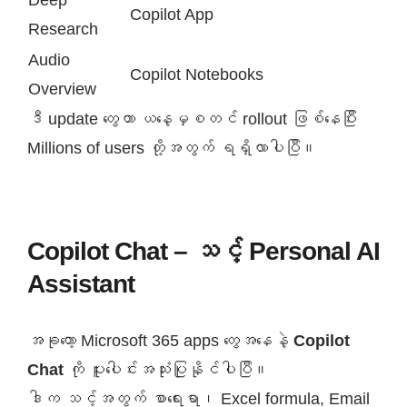
Deep
Copilot App
Research
Audio
Copilot Notebooks
Overview
ဒီ update တွေဟာ ယနေ့မှစတင် rollout ဖြစ်နေပြီး
Millions of users တို့အတွက် ရရှိလာပါပြီ။
Copilot Chat – သင့် Personal AI
Assistant
အခုတော့ Microsoft 365 apps တွေအနေနဲ့
Copilot
Chat
ကို ပူးပေါင်းအသုံးပြုနိုင်ပါပြီ။
ဒါက သင့်အတွက် စာရေးရာ၊ Excel formula, Email