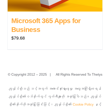
Microsoft 365 Apps for
Business
$
79.68
© Copyright 2012 – 2025 | All Rights Reserved To Thetys
အမှတ်(၁)A၊ မြခွာညို (၃)လမ်း၊ ယုဇနမြခွာညိုအိမ်ရာ၊ သာကေ
ကျွန်ုပ်တို့သည် သင့်အတွက် အကောင်းဆုံးရှာဖွေမှု အတွေ့အကြုံရှိစေရန်
တမြို့နယ်၊ ရန်ကုန်မြို့။
ကျွန်ုပ်တို့၏ဝဘ်ဆိုက်တွင် ကွတ်ကီးများကို အသုံးပြုပါသည်။ ကျွန်ုပ်
တို့၏ဆိုက်ကိုအသုံးပြုခြင်းဖြင့်၊ ကျွန်ုပ်တို့၏
Cookie Policy
နှင့်
၀၉ ၇၆၈၂၄၂၇၇၇