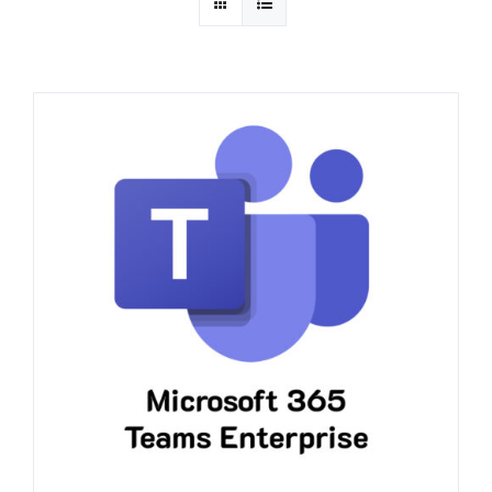
ဈေးနှုန်းစုံစမ်းရန်
ဆက်သွယ်ရန်