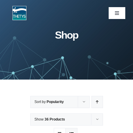
Skip
to
Toggle
Navigati
content
ပင်မစာမျက်နှာ
Shop
ဝန်ဆောင်မှုများ
ကျွန်ုပ်တို့ပရောဂျက်များ
ထုတ်ကုန်များ
Sort by
Popularity
ဆောင်းပါး
Show
36 Products
ကျွန်ုပ်တို့အကြောင်း