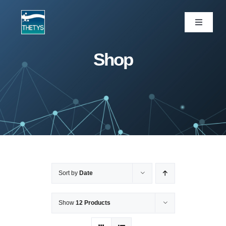
Skip
to
Toggle
Navigati
content
ပင်မစာမျက်နှာ
Shop
ဝန်ဆောင်မှုများ
ကျွန်ုပ်တို့ပရောဂျက်များ
ထုတ်ကုန်များ
Sort by
Date
ဆောင်းပါး
Show
12 Products
ကျွန်ုပ်တို့အကြောင်း