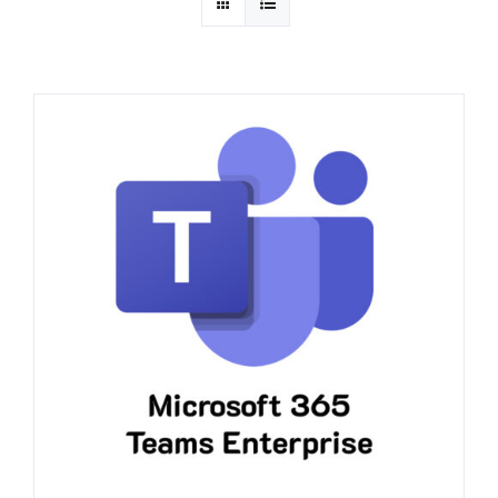
ဈေးနှုန်းစုံစမ်းရန်
ဆက်သွယ်ရန်