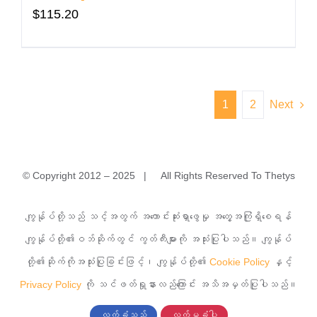
$
115.20
1
2
Next
© Copyright 2012 – 2025 | All Rights Reserved To Thetys
အမှတ်(၁)A၊ မြခွာညို (၃)လမ်း၊ ယုဇနမြခွာညိုအိမ်ရာ၊ သာကေ
ကျွန်ုပ်တို့သည် သင့်အတွက် အကောင်းဆုံးရှာဖွေမှု အတွေ့အကြုံရှိစေရန်
တမြို့နယ်၊ ရန်ကုန်မြို့။
ကျွန်ုပ်တို့၏ဝဘ်ဆိုက်တွင် ကွတ်ကီးများကို အသုံးပြုပါသည်။ ကျွန်ုပ်
တို့၏ဆိုက်ကိုအသုံးပြုခြင်းဖြင့်၊ ကျွန်ုပ်တို့၏
Cookie Policy
နှင့်
၀၉ ၇၆၈၂၄၂၇၇၇
Privacy Policy
ကို သင်ဖတ်ရှုနားလည်ကြောင်း အသိအမှတ်ပြုပါသည်။
လက်ခံသည်
လက်မခံပါ